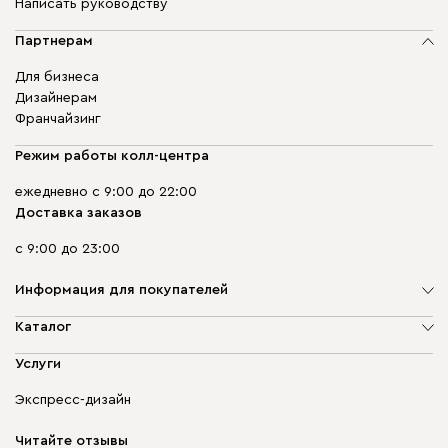
Написать руководству
Партнерам
Для бизнеса
Дизайнерам
Франчайзинг
Режим работы колл-центра
ежедневно с 9:00 до 22:00
Доставка заказов
с 9:00 до 23:00
Информация для покупателей
О компании
Каталог
Адреса магазинов
Мягкая мебель
Услуги
Доставка и оплата
Корпусная мебель
Гарантия, обмен и возврат
Экспресс-дизайн
Бескаркасная мебель
диван.клуб
Модульная мебель
Карьера
Читайте отзывы
Столы и стулья