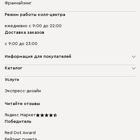
Франчайзинг
Режим работы колл-центра
ежедневно с 9:00 до 22:00
Доставка заказов
с 9:00 до 23:00
Информация для покупателей
О компании
Каталог
Адреса магазинов
Мягкая мебель
Услуги
Доставка и оплата
Корпусная мебель
Гарантия, обмен и возврат
Экспресс-дизайн
Бескаркасная мебель
диван.клуб
Модульная мебель
Карьера
Читайте отзывы
Столы и стулья
Карта сайта
Подарочные сертификаты
Яндекс Маркет
Мы в прессе
Победитель
Red Dot Award
Рейтинг рунета