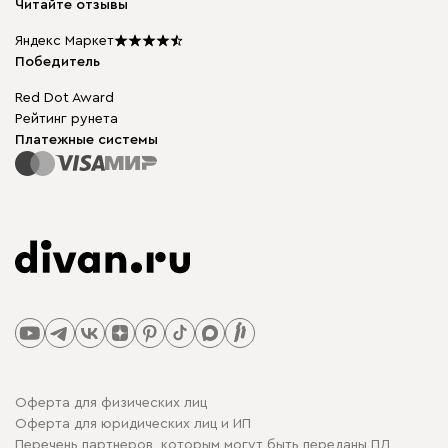
Читайте отзывы
Столы и стулья
Карта сайта
Подарочные сертификаты
Яндекс Маркет
Мы в прессе
Победитель
Red Dot Award
Рейтинг рунета
Платежные системы
Оферта для физических лиц
Оферта для юридических лиц и ИП
Перечень партнеров, которым могут быть переданы ПД