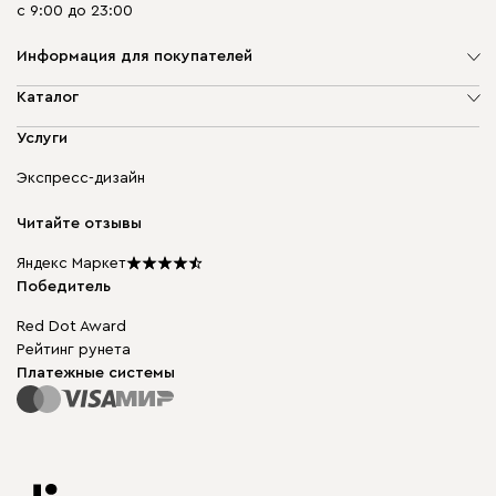
с 9:00 до 23:00
Информация для покупателей
О компании
Каталог
Адреса магазинов
Мягкая мебель
Услуги
Доставка и оплата
Корпусная мебель
Гарантия, обмен и возврат
Экспресс-дизайн
Бескаркасная мебель
диван.клуб
Модульная мебель
Карьера
Читайте отзывы
Столы и стулья
Карта сайта
Подарочные сертификаты
Яндекс Маркет
Мы в прессе
Победитель
Red Dot Award
Рейтинг рунета
Платежные системы