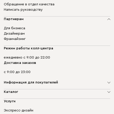
Обращение в отдел качества
Написать руководству
Партнерам
Для бизнеса
Дизайнерам
Франчайзинг
Режим работы колл-центра
ежедневно с 9:00 до 22:00
Доставка заказов
с 9:00 до 23:00
Информация для покупателей
О компании
Каталог
Адреса магазинов
Мягкая мебель
Услуги
Доставка и оплата
Корпусная мебель
Гарантия, обмен и возврат
Экспресс-дизайн
Бескаркасная мебель
диван.клуб