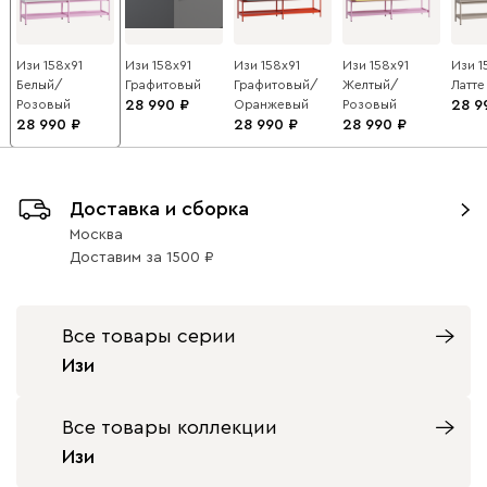
Изи 158x91
Изи 158x91
Изи 158x91
Изи 158x91
Изи 1
Белый/
Графитовый
Графитовый/
Желтый/
Латте
Розовый
28 990
Оранжевый
Розовый
28 9
28 990
28 990
28 990
Доставка и сборка
Москва
Доставим
за
1500
Все товары серии
Изи
Все товары коллекции
Изи