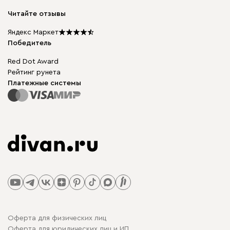
Модульная мебель
Карьера
Читайте отзывы
Столы и стулья
Карта сайта
Мы в прессе
Яндекс Маркет
Победитель
Red Dot Award
Рейтинг рунета
Платежные системы
Оферта для физических лиц
Оферта для юридических лиц и ИП