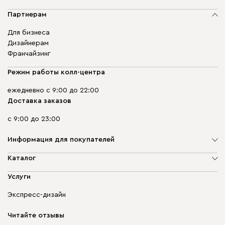
Партнерам
Для бизнеса
Дизайнерам
Франчайзинг
Режим работы колл-центра
ежедневно с 9:00 до 22:00
Доставка заказов
с 9:00 до 23:00
Информация для покупателей
О компании
Каталог
Адреса магазинов
Мягкая мебель
Услуги
Доставка и оплата
Корпусная мебель
Гарантия, обмен и возврат
Экспресс-дизайн
Бескаркасная мебель
диван.клуб
Модульная мебель
Карьера
Читайте отзывы
Столы и стулья
Карта сайта