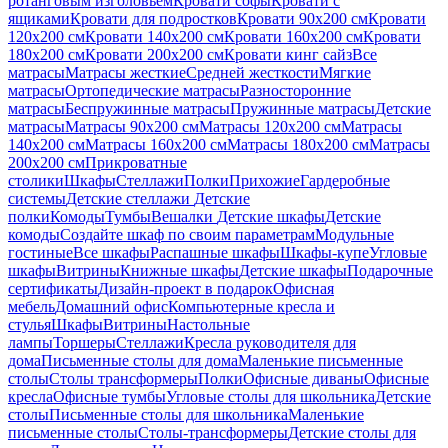
ротанговым изголовьем
Кровати софы
Кровати с
ящиками
Кровати для подростков
Кровати 90х200 см
Кровати
120x200 см
Кровати 140x200 см
Кровати 160x200 см
Кровати
180x200 см
Кровати 200x200 см
Кровати кинг сайз
Все
матрасы
Матрасы жесткие
Средней жесткости
Мягкие
матрасы
Ортопедические матрасы
Разносторонние
матрасы
Беспружинные матрасы
Пружинные матрасы
Детские
матрасы
Матрасы 90х200 см
Матрасы 120х200 см
Матрасы
140х200 см
Матрасы 160x200 см
Матрасы 180х200 см
Матрасы
200х200 см
Прикроватные
столики
Шкафы
Стеллажи
Полки
Прихожие
Гардеробные
системы
Детские стеллажи
Детские
полки
Комоды
Тумбы
Вешалки
Детские шкафы
Детские
комоды
Создайте шкаф по своим параметрам
Модульные
гостиные
Все шкафы
Распашные шкафы
Шкафы-купе
Угловые
шкафы
Витрины
Книжные шкафы
Детские шкафы
Подарочные
сертификаты
Дизайн-проект в подарок
Офисная
мебель
Домашний офис
Компьютерные кресла и
стулья
Шкафы
Витрины
Настольные
лампы
Торшеры
Стеллажи
Кресла руководителя для
дома
Письменные столы для дома
Маленькие письменные
столы
Столы трансформеры
Полки
Офисные диваны
Офисные
кресла
Офисные тумбы
Угловые столы для школьника
Детские
столы
Письменные столы для школьника
Маленькие
письменные столы
Столы-трансформеры
Детские столы для