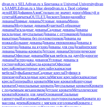
divan.ru х SELA
divan.ru х Британка и Universal University
divan
х SAMPLE
divan.ru х blue sleep
divan.ru х Твоё собачье
дело
ИЗИ
Дофамин
Азия
Стильно не значит дорого
Миксуй и
сочетай
Камчатка
OUTLET
Дисконт
Ликвидация
Все
диваны
Прямые диваны
Угловые диваны
Мини-
диваны
Модульные диваны
Кушетки
П-образные
диваны
Раскладные диваны
Садовые диваны
Диваны
раскладные двуспальные
Диваны с оттоманкой
Диваны
выкатные
Диваны без подлокотников
Диваны на
ножках
Большие диваны
Диваны еврокнижка
Диваны в
гостиную
Диваны на кухню
Диваны для сна
Дизайнерские
диваны
Диваны-кровати
Детские диваны
Ортопедические
диваны
Офисные диваны
Мягкая мебель на дачу
Недорогие
диваны
Распродажа диванов
Угловые диваны в
гостиную
Кресла
Кресла-кровати
Офисные
кресла
Компьютерные кресла
Бескаркасная
мебель
Пуфы
Банкетки
Садовые кресла
Пуфики в
прихожую
Раскладные кресла
Мягкие кресла
Бескаркасные
кресла
Топперы
Все кровати
Мягкие кровати
Корпусные
кровати
Односпальные кровати
Двуспальные кровати
Кровати
с подъемным механизмом
Детские кровати
Металлические
кровати
Кровати для дачи
Основания
Спальные
гарнитуры
Изголовья
Кровати полутороспальные
Кровати из
массива дерева
Кровати с мягким изголовьем
Кровати с