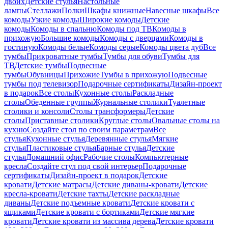
двоих
Детские стулья
Настольные
лампы
Стеллажи
Полки
Шкафы книжные
Навесные шкафы
Все
комоды
Узкие комоды
Широкие комоды
Детские
комоды
Комоды в спальню
Комоды под ТВ
Комоды в
прихожую
Большие комоды
Комоды с дверцами
Комоды в
гостиную
Комоды белые
Комоды серые
Комоды цвета дуб
Все
тумбы
Прикроватные тумбы
Тумбы для обуви
Тумбы для
ТВ
Детские тумбы
Подвесные
тумбы
Обувницы
Прихожие
Тумбы в прихожую
Подвесные
тумбы под телевизор
Подарочные сертификаты
Дизайн-проект
в подарок
Все столы
Кухонные столы
Раскладные
столы
Обеденные группы
Журнальные столики
Туалетные
столики и консоли
Столы трансформеры
Детские
столы
Приставные столики
Круглые столы
Овальные столы на
кухню
Создайте стол по своим параметрам
Все
стулья
Кухонные стулья
Деревянные стулья
Мягкие
стулья
Пластиковые стулья
Барные стулья
Детские
стулья
Домашний офис
Рабочие столы
Компьютерные
кресла
Создайте стул под свой интерьер
Подарочные
сертификаты
Дизайн-проект в подарок
Детские
кровати
Детские матрасы
Детские диваны-кровати
Детские
кресла-кровати
Детские тахты
Детские раскладные
диваны
Детские подъемные кровати
Детские кровати с
ящиками
Детские кровати с бортиками
Детские мягкие
кровати
Детские кровати из массива дерева
Детские кровати