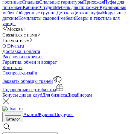
гостиные
Спальня
Спальные гарнитуры
Прихожая
Пуфы для
прихожей
Кабинет
Студия
Мебель для прихожей
Кухня
Барная
мебель
Обеденные группы
Детская
Детские пуфы
Модульные
детские
Комплекты садовой мебели
Ковры и текстиль для
улицы
Москва
Связаться с нами
Покупателям
О Divan.ru
Доставка и оплата
Рассрочка и кредит
Гарантия, обмен и возврат
Контакты
Экспресс-дизайн
Заказать образцы тканей
Подарочные сертификаты
Бонусы диван.клуб
Для бизнеса
Дизайнерам
Акции
Журнал
Шоурумы
Каталог