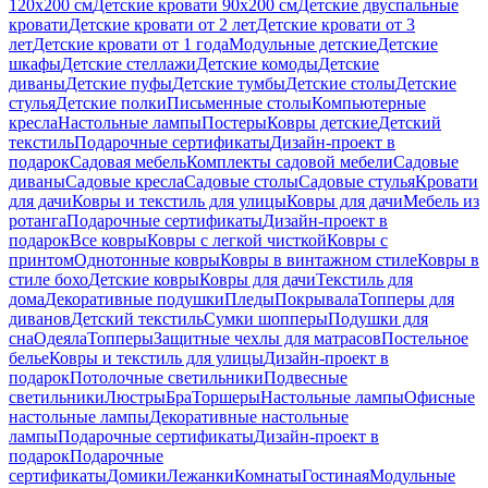
120х200 см
Детские кровати 90х200 см
Детские двуспальные
кровати
Детские кровати от 2 лет
Детские кровати от 3
лет
Детские кровати от 1 года
Модульные детские
Детские
шкафы
Детские стеллажи
Детские комоды
Детские
диваны
Детские пуфы
Детские тумбы
Детские столы
Детские
стулья
Детские полки
Письменные столы
Компьютерные
кресла
Настольные лампы
Постеры
Ковры детские
Детский
текстиль
Подарочные сертификаты
Дизайн-проект в
подарок
Садовая мебель
Комплекты садовой мебели
Садовые
диваны
Садовые кресла
Садовые столы
Садовые стулья
Кровати
для дачи
Ковры и текстиль для улицы
Ковры для дачи
Мебель из
ротанга
Подарочные сертификаты
Дизайн-проект в
подарок
Все ковры
Ковры с легкой чисткой
Ковры с
принтом
Однотонные ковры
Ковры в винтажном стиле
Ковры в
стиле бохо
Детские ковры
Ковры для дачи
Текстиль для
дома
Декоративные подушки
Пледы
Покрывала
Топперы для
диванов
Детский текстиль
Сумки шопперы
Подушки для
сна
Одеяла
Топперы
Защитные чехлы для матрасов
Постельное
белье
Ковры и текстиль для улицы
Дизайн-проект в
подарок
Потолочные светильники
Подвесные
светильники
Люстры
Бра
Торшеры
Настольные лампы
Офисные
настольные лампы
Декоративные настольные
лампы
Подарочные сертификаты
Дизайн-проект в
подарок
Подарочные
сертификаты
Домики
Лежанки
Комнаты
Гостиная
Модульные