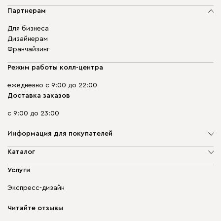
Партнерам
Для бизнеса
Дизайнерам
Франчайзинг
Режим работы колл-центра
ежедневно с 9:00 до 22:00
Доставка заказов
с 9:00 до 23:00
Информация для покупателей
О компании
Каталог
Адреса магазинов
Мягкая мебель
Услуги
Доставка и оплата
Корпусная мебель
Гарантия, обмен и возврат
Экспресс-дизайн
Бескаркасная мебель
диван.клуб
Модульная мебель
Карьера
Читайте отзывы
Столы и стулья
Карта сайта