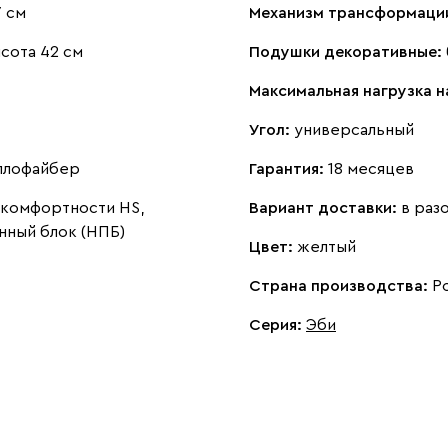
7 см
Механизм трансформаци
сота 42 см
Подушки декоративные:
Максимальная нагрузка 
Угол:
универсальный
ллофайбер
Гарантия:
18 месяцев
комфортности HS,
Вариант доставки:
в раз
нный блок (НПБ)
Цвет:
желтый
Страна производства:
Р
Серия
:
Эби