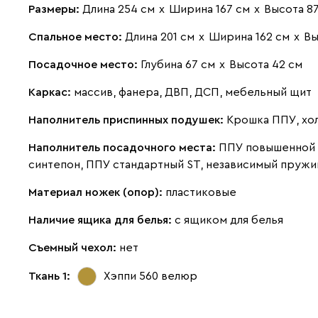
Размеры:
Длина 254 см
х
Ширина 167 см
х
Высота 8
Спальное место:
Длина 201 см
х
Ширина 162 см
х
Вы
Посадочное место:
Глубина 67 см
х
Высота 42 см
Каркас:
массив, фанера, ДВП, ДСП, мебельный щит
Наполнитель приспинных подушек:
Крошка ППУ, хо
Наполнитель посадочного места:
ППУ повышенной 
синтепон, ППУ стандартный ST, независимый пружи
Материал ножек (опор):
пластиковые
Наличие ящика для белья:
с ящиком для белья
Съемный чехол:
нет
Ткань 1:
Хэппи 560
велюр