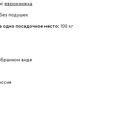
и:
еврокнижка
без подушек
на одно посадочное место:
100 кг
обранном виде
оссия