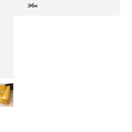
Эби
то
тов