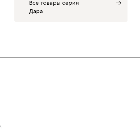
Все товары серии
Дара
Терракота
Массив Орех
Ультра
40 471
43 990
Айвори (Ivory)
Горчичный
Дымчатый
(Mustard)
(Smoke)
Коралловый
Минт (Mint)
Песочный
(Coral)
(Sand)