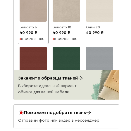
Велютто 6
Велютто 18
Онли 20
40 990
40 990
40 990
В наличии: 1 шт.
В наличии: 1 шт.
Закажите образцы тканей
Онли 495
Онли 699
Онли 994
40 990
40 990
40 990
Выберите идеальный вариант
обивки для вашей мебели
Данель
40 471
43 990
Поможем подобрать ткань
Отправим фото или видео в мессенджер