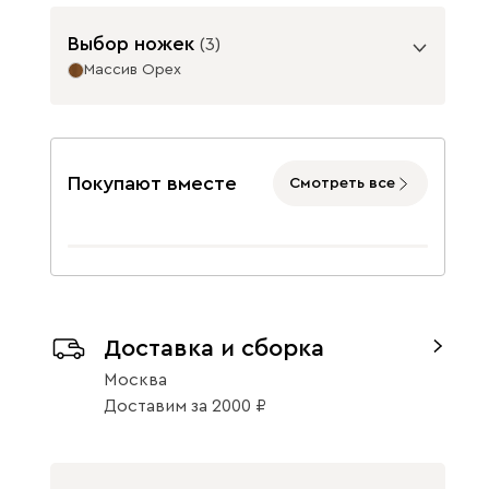
Выбор ножек
(
3
)
Бежевый
Графит
Жёлтый
Массив Орех
Опоры
Покупают вместе
Смотреть все
Изумруд
Олива
Розовый
Массив Графит
Массив
Доставка и сборка
Натуральный
700
Светло-
Серый
Синий
700
бежевый
Москва
Доставим
за
2000