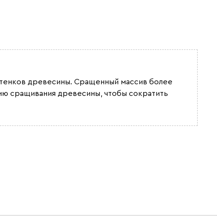
Бентори
40 471
43 990
оттенков древесины. Сращенный массив более
Бежевый
Графит
Кофе
гию сращивания древесины, чтобы сократить
Олива
Песочный
Синий