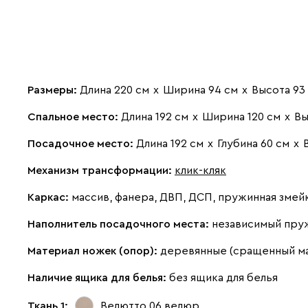
Размеры:
Длина 220 см
х
Ширина 94 см
х
Высота 93
Спальное место:
Длина 192 см
х
Ширина 120 см
х
Вы
Посадочное место:
Длина 192 см
х
Глубина 60 см
х
Механизм трансформации:
клик-кляк
Каркас:
массив, фанера, ДВП, ДСП, пружинная змей
Наполнитель посадочного места:
независимый пру
Материал ножек (опор):
деревянные (сращенный м
Наличие ящика для белья:
без ящика для белья
Ткань 1:
Велютто 06
велюр