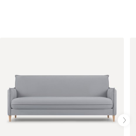
Терракота
Онли
40 471
43 990
120
236
240
310
430
520