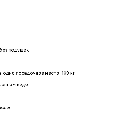
Розовый (Rose)
Серый (Grey)
Сливовый
(Plum)
без подушек
на одно посадочное место:
100 кг
Стоун (Stone)
Тёмно-зеленый
Тёмно-синий
(Forest)
(Midnight)
ранном виде
оссия
Чернильный
Ягодный (Berry)
(Ink)