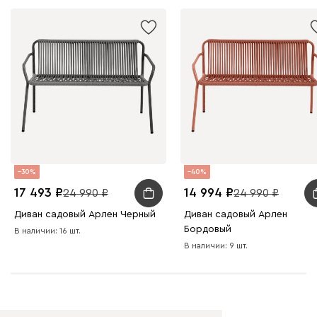
30
40
17 493
14 994
24 990
24 990
Диван садовый Арлен Черный
Диван садовый Арлен
Бордовый
В наличии: 16 шт.
В наличии: 9 шт.