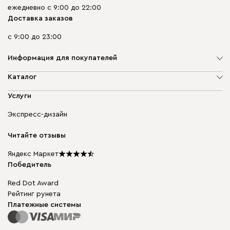
ежедневно с 9:00 до 22:00
Доставка заказов
с 9:00 до 23:00
Информация для покупателей
О компании
Каталог
Адреса магазинов
Мягкая мебель
Услуги
Доставка и оплата
Корпусная мебель
Гарантия, обмен и возврат
Экспресс-дизайн
Бескаркасная мебель
диван.клуб
Модульная мебель
Карьера
Читайте отзывы
Столы и стулья
Карта сайта
Подарочные сертификаты
Яндекс Маркет
Мы в прессе
Победитель
Red Dot Award
Рейтинг рунета
Платежные системы