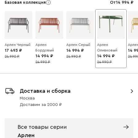
Базовая коллекция
От
14 994
Арлен Черный
Арлен
Арлен Серый
Арлен
Арле
17 493
Бордовый
14 994
Оливковый
14 9
14 994
14 994
24 990
24 990
24 99
30
40
40
24 990
24 990
40
40
Доставка и сборка
Москва
Доставим
за
2000
Все товары серии
Арлен