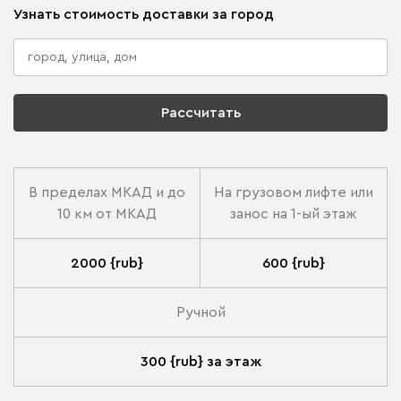
Узнать стоимость доставки за город
Рассчитать
В пределах МКАД и до
На грузовом лифте или
10 км от МКАД
занос на 1-ый этаж
2000 {rub}
600 {rub}
Ручной
300 {rub} за этаж