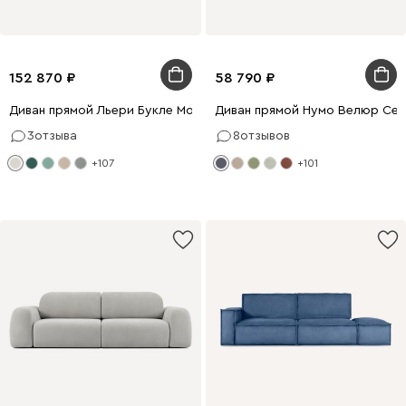
152 870
58 790
Диван прямой Льери Букле Молочный
Диван прямой Нумо Велюр Се
3
отзыва
8
отзывов
+107
+101