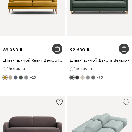
69 080
92 600
Диван прямой Хевит Велюр Горчичный
Диван прямой Данста Велюр О
4
отзыва
3
отзыва
+25
+93