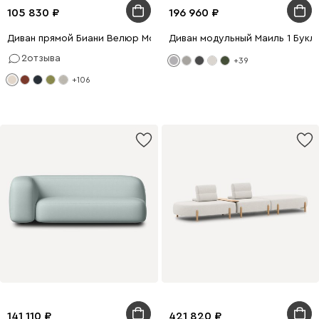
105 830
196 960
Диван прямой Биани Велюр Молочный
Диван модульный Маиль 1 Букл
2
отзыва
+39
+106
141 110
421 820