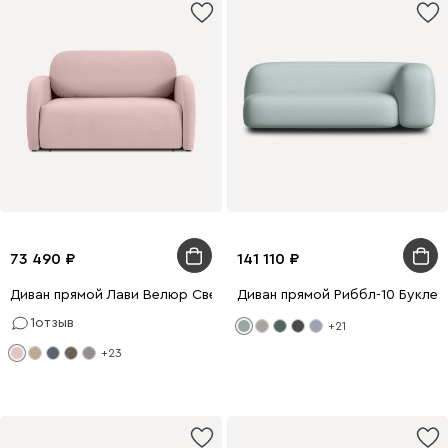
73 490
141 110
Диван прямой Лави Велюр Светло-розовый
Диван прямой Риббл-10 Букле 
1
отзыв
+21
+23