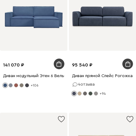
141 070
95 540
Диван модульный Этен 6 Вельвет Синий
Диван прямой Спейс Рогожка 
4
отзыва
+106
+94