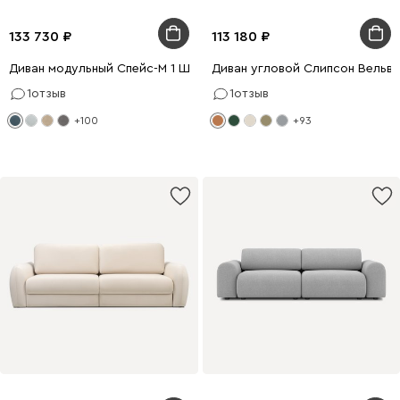
133 730
113 180
Диван модульный Спейс-М 1 Шенилл Синий
Диван угловой Слипсон Вельве
1
отзыв
1
отзыв
+100
+93