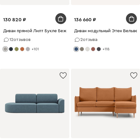
130 820
136 660
Диван прямой Лилт Букле Бежевый
Диван модульный Этен Вельвет
12
отзывов
2
отзыва
+101
+118