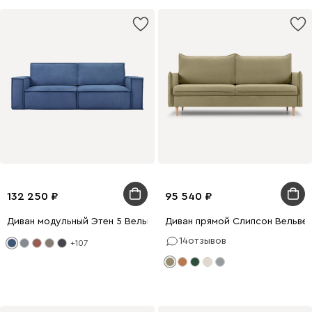
132 250
95 540
Диван модульный Этен 5 Вельвет Синий
Диван прямой Слипсон Вельве
14
отзывов
+107