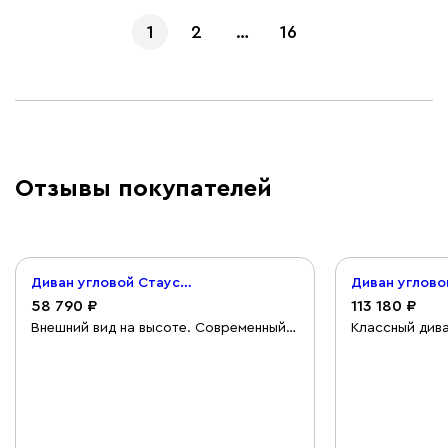
1
2
…
16
Отзывы покупателей
Диван угловой Стаус Велюр Зеленый
58 790
113 180
Внешний вид на высоте. Современный,
Классный дива
не очень большой по габаритам. В
хорошо. Цвет
меру жесткий, очень удобно лежать,
жёлтый, что д
сидеть. Уже полежал пес, шерсть не
удобно, не пр
осталась, значит не особо липнет к
пробовали, с 
нему.
отлично. Сбо