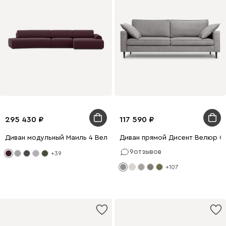
295 430
117 590
Диван модульный Маиль 4 Велюр Бордовый
Диван прямой Дисент Велюр С
9
отзывов
+39
+107