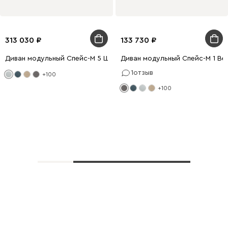
313 030
133 730
Диван модульный Спейс-М 5 Шенилл Светло-серый
Диван модульный Спейс-М 1 В
1
отзыв
+100
+100
Показать еще