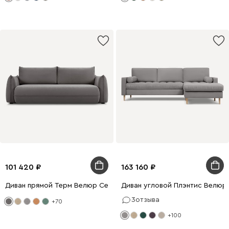
101 420
163 160
Диван прямой Терм Велюр Серый
Диван угловой Плэнтис Велюр
3
отзыва
+70
+100