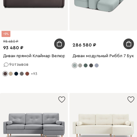
5
98 480
286 580
93 480
Диван прямой Клаймар Велюр Коричневый
Диван модульный Риббл 7 Букл
9
отзывов
+93