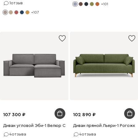
1
отзыв
+101
+107
107 300
102 890
Диван угловой Эби-1 Велюр Серый
Диван прямой Льери-1 Рогожк
4
отзыва
4
отзыва