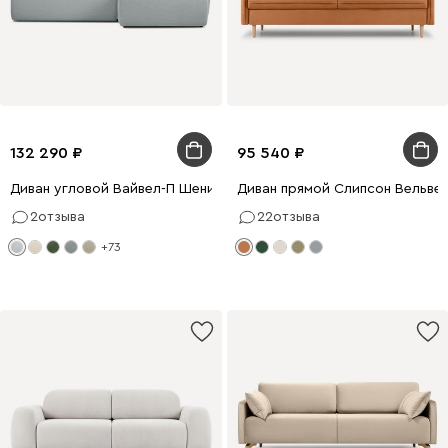
132 290
95 540
Диван угловой Вайвел-П Шенилл Светло-серый
Диван прямой Слипсон Вельвет
2
отзыва
22
отзыва
+73