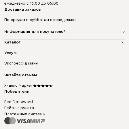
ежедневно с 16:00 до 05:00
Доставка заказов
По средам и субботам еженедельно
Информация для покупателей
О компании
Каталог
Адреса магазинов
Мягкая мебель
Услуги
Доставка и оплата
Корпусная мебель
Гарантия, обмен и возврат
Экспресс-дизайн
Бескаркасная мебель
диван.клуб
Модульная мебель
Карьера
Читайте отзывы
Столы и стулья
Карта сайта
Подарочные сертификаты
Яндекс Маркет
Мы в прессе
Победитель
Red Dot Award
Рейтинг рунета
Платежные системы