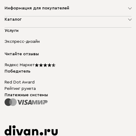
Информация для покупателей
О компании
Каталог
Адреса магазинов
Мягкая мебель
Услуги
Доставка и оплата
Корпусная мебель
Гарантия, обмен и возврат
Экспресс-дизайн
Бескаркасная мебель
диван.клуб
Модульная мебель
Карьера
Читайте отзывы
Столы и стулья
Карта сайта
Подарочные сертификаты
Яндекс Маркет
Мы в прессе
Победитель
Red Dot Award
Рейтинг рунета
Платежные системы