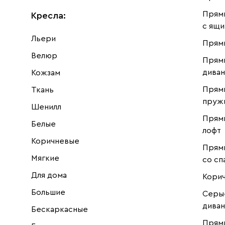
Прям
Кресла
:
с ящ
Льери
Прямы
Велюр
Прям
дива
Кожзам
Прямы
Ткань
пруж
Шенилл
Прямы
Белые
лофт
Коричневые
Прям
Мягкие
со сп
Для дома
Кори
Большие
Серы
дива
Бескаркасные
Прям