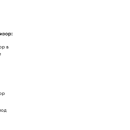
изор
:
ор в
е
ор
под