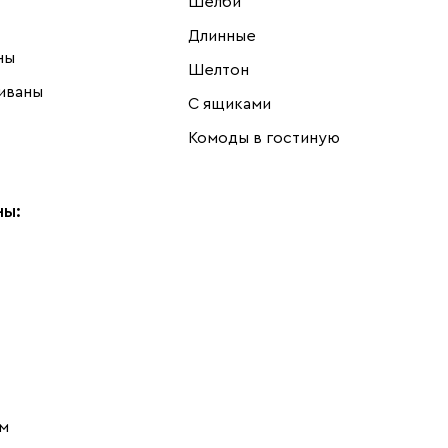
Шелби
Длинные
ны
Шелтон
иваны
С ящиками
Комоды в гостиную
ны
:
м