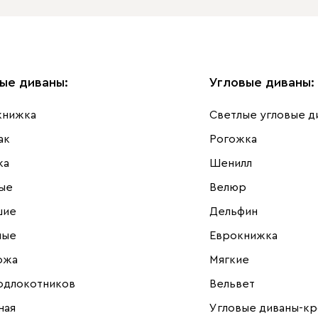
ые диваны
:
Угловые диваны
:
книжка
Светлые угловые д
ак
Рогожка
ка
Шенилл
ые
Велюр
шие
Дельфин
ные
Еврокнижка
ожа
Мягкие
одлокотников
Вельвет
ная
Угловые диваны-кр