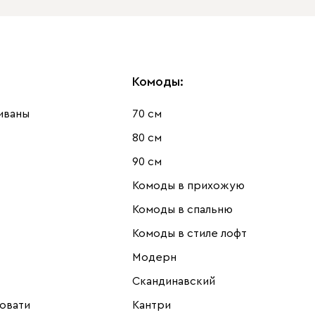
Комоды
:
иваны
70 см
80 см
90 см
Комоды в прихожую
Комоды в спальню
Комоды в стиле лофт
Модерн
Скандинавский
овати
Кантри