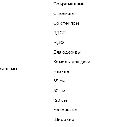
Современный
С полками
Со стеклом
ЛДСП
МДФ
Для одежды
Комоды для дачи
ужинным
Низкие
35 см
50 см
120 см
Маленькие
Широкие