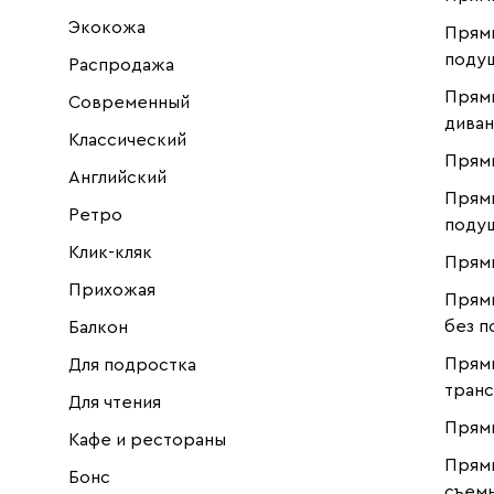
Экокожа
Прямы
поду
Распродажа
Прям
Современный
дива
Классический
Прямы
Английский
Прямы
Ретро
поду
Клик-кляк
Прямы
Прихожая
Прям
без п
Балкон
Прям
Для подростка
тран
Для чтения
Прямы
Кафе и рестораны
Прям
Бонс
съемн