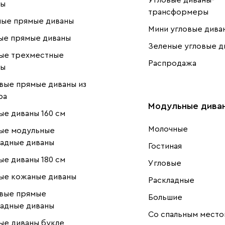
Угловые диваны-
ны
трансформеры
ные прямые диваны
Мини угловые дива
ые прямые диваны
Зеленые угловые д
ые трехместные
Распродажа
ны
ые прямые диваны из
ра
Модульные дива
е диваны 160 см
Молочные
ые модульные
адные диваны
Гостиная
е диваны 180 см
Угловые
ые кожаные диваны
Раскладные
вые прямые
Большие
адные диваны
Со спальным место
ые диваны букле