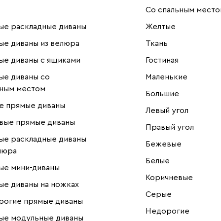
Со спальным место
ые раскладные диваны
Желтые
е диваны из велюра
Ткань
е диваны с ящиками
Гостиная
ые диваны со
Маленькие
ьным местом
Большие
е прямые диваны
Левый угол
вые прямые диваны
Правый угол
ые раскладные диваны
Бежевые
люра
Белые
ые мини-диваны
Коричневые
е диваны на ножках
Серые
рогие прямые диваны
Недорогие
ые модульные диваны