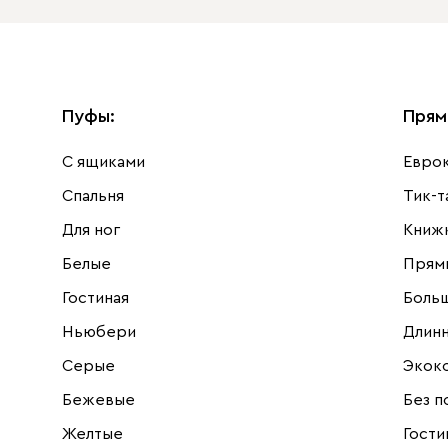
Пуфы
:
Прям
С ящиками
Евро
Спальня
Тик-т
Для ног
Книж
Белые
Прям
Гостиная
Боль
Ньюбери
Длин
Серые
Экок
Бежевые
Без п
Желтые
Гости