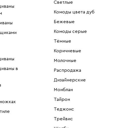
Светлые
диваны
Комоды цвета дуб
м
Бежевые
иваны
Комоды серые
ящиками
Тёмные
Коричневые
диваны
Молочные
диваны в
Распродажа
Дизайнерские
з
Монблан
Тайрон
 ножках
Теджонс
тиле
Трейвис