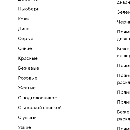
дива
Ньюбери
Зеле
Кожа
Черн
Динс
Прям
Серые
дива
Синие
Бежев
велю
Красные
Прямы
Бежевые
Прям
Розовые
раскл
Желтые
Прямы
С подголовником
Прям
С высокой спинкой
Беже
С ушами
раскл
Узкие
Прям