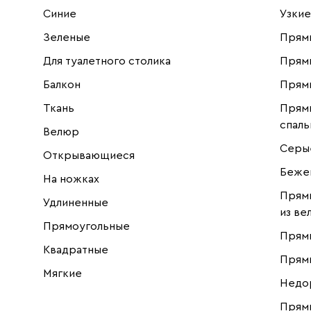
Синие
Узкие
Зеленые
Прям
Для туалетного столика
Прямы
Балкон
Прямы
Ткань
Прям
спал
Велюр
Серы
Открывающиеся
Беже
На ножках
Прям
Удлиненные
из ве
Прямоугольные
Прям
Квадратные
Прямы
Мягкие
Недо
Прям