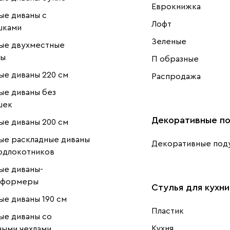
Еврокнижка
е диваны с
Лофт
шками
Зеленые
ые двухместные
ны
П образные
е диваны 220 см
Распродажа
е диваны без
шек
Декоративные п
е диваны 200 см
ые раскладные диваны
Декоративные под
одлокотников
ые диваны-
сформеры
Стулья для кухни
е диваны 190 см
Пластик
ые диваны со
Кухня
ыми чехлами