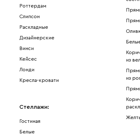
Роттердам
Прямы
Слипсон
Прям
Раскладные
Олив
Дизайнерские
Белы
Винси
Кори
Кейсес
из ве
Лонди
Прям
из ро
Кресла-кровати
Прямы
Кори
Стеллажи
:
раскл
Желт
Гостиная
Белые