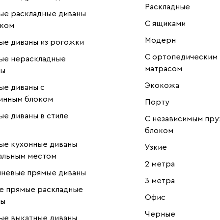
Раскладные
ые раскладные диваны
С ящиками
иком
Модерн
е диваны из рогожки
С ортопедическим
ые нераскладные
матрасом
ны
Экокожа
е диваны с
инным блоком
Порту
е диваны в стиле
С независимым пр
блоком
ые кухонные диваны
Узкие
альным местом
2 метра
чневые прямые диваны
3 метра
е прямые раскладные
Офис
ны
Черные
ые выкатные диваны