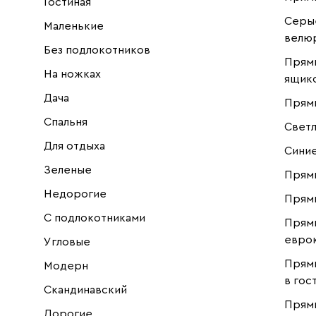
Гостиная
Серые
Маленькие
велю
Без подлокотников
Прямы
На ножках
ящик
Дача
Прям
Спальня
Светл
Для отдыха
Синие
Зеленые
Прямы
Недорогие
Прямы
С подлокотниками
Прям
еврок
Угловые
Прям
Модерн
в гос
Скандинавский
Прям
Дорогие