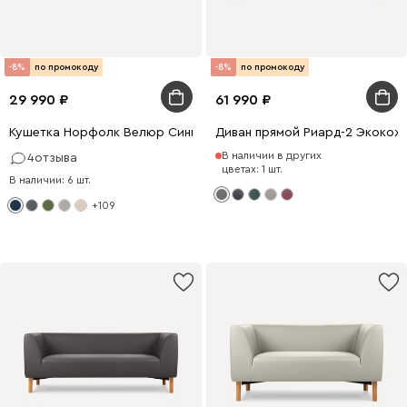
-8%
по промокоду
-8%
по промокоду
29 990
61 990
Кушетка Норфолк Велюр Синий
Диван прямой Риард-2 Экокож
В наличии в других
4
отзыва
цветах: 1 шт.
В наличии: 6 шт.
+109