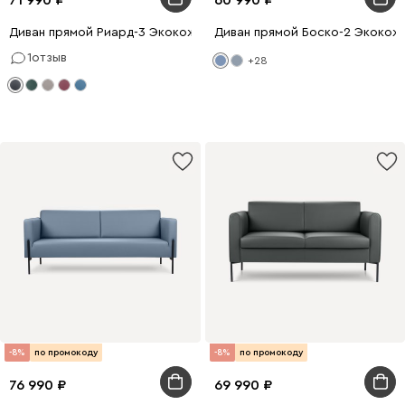
71 990
60 990
Диван прямой Риард-3 Экокожа Черный
Диван прямой Боско-2 Экокож
1
отзыв
+28
-8%
по промокоду
-8%
по промокоду
76 990
69 990