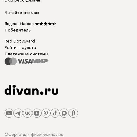
Экспресс-дизайн
Бескаркасная мебель
диван.клуб
Модульная мебель
Карьера
Читайте отзывы
Столы и стулья
Карта сайта
Подарочные сертификаты
Яндекс Маркет
Мы в прессе
Победитель
Red Dot Award
Рейтинг рунета
Платежные системы
Оферта для физических лиц