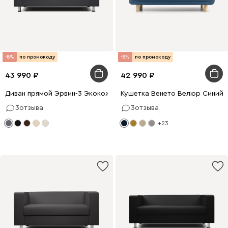
-8%
по промокоду
-8%
по промокоду
43 990
42 990
Диван прямой Эрвин-3 Экокожа Серый
Кушетка Венето Велюр Синий
3
отзыва
3
отзыва
+23