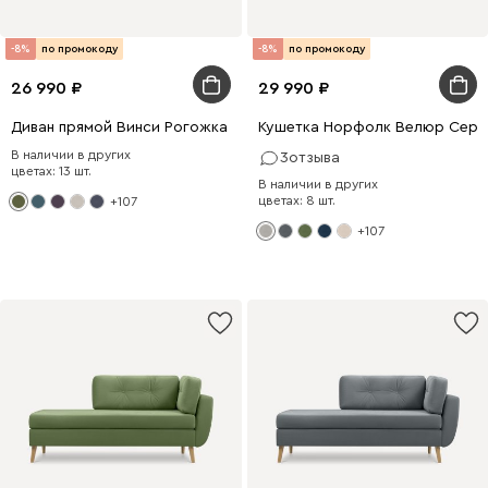
-8%
по промокоду
-8%
по промокоду
26 990
29 990
Диван прямой Винси Рогожка Оливковый
Кушетка Норфолк Велюр Серы
В наличии в других
3
отзыва
цветах: 13 шт.
В наличии в других
цветах: 8 шт.
+107
+107