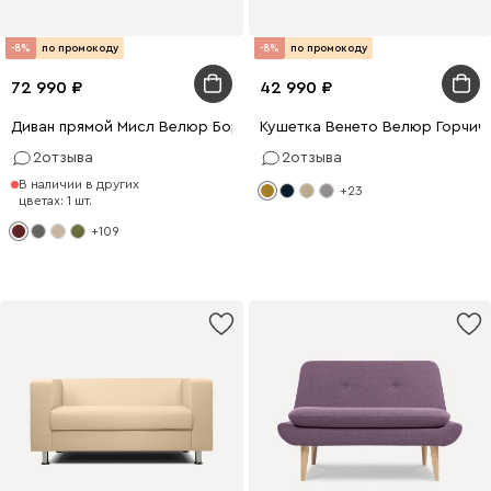
-8%
по промокоду
-8%
по промокоду
72 990
42 990
Диван прямой Мисл Велюр Бордовый
Кушетка Венето Велюр Горчич
2
отзыва
2
отзыва
В наличии в других
+23
цветах: 1 шт.
+109