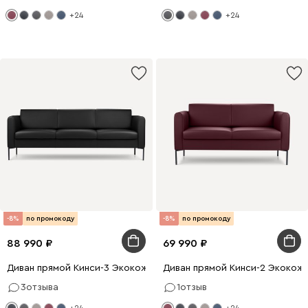
+24
+24
-8%
по промокоду
-8%
по промокоду
88 990
69 990
Диван прямой Кинси-3 Экокожа Черный
Диван прямой Кинси-2 Экокож
3
отзыва
1
отзыв
+24
+24