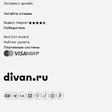
Гарантия, обмен и возврат
Экспресс-дизайн
Бескаркасная мебель
диван.клуб
Модульная мебель
Карьера
Читайте отзывы
Столы и стулья
Карта сайта
Подарочные сертификаты
Яндекс Маркет
Мы в прессе
Победитель
Red Dot Award
Рейтинг рунета
Платежные системы