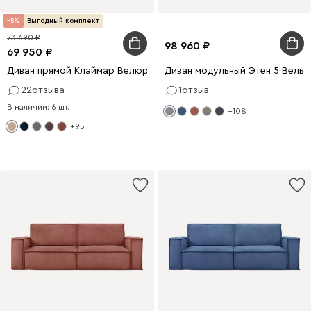
5
Выгодный комплект
73 690
98 960
69 950
Диван прямой Клаймар Велюр Бежевый
Диван модульный Этен 5 Вельв
22
отзыва
1
отзыв
В наличии: 6 шт.
+108
+95