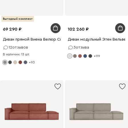
Выгодный комплект
69 290
102 260
Диван прямой Виена Велюр Светло-серый
Диван модульный Этен Вельве
12
отзывов
3
отзыва
В наличии: 13 шт.
+119
+93