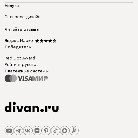
Адреса магазинов
Мягкая мебель
Услуги
Доставка и оплата
Корпусная мебель
Гарантия, обмен и возврат
Экспресс-дизайн
Бескаркасная мебель
диван.клуб
Модульная мебель
Карьера
Читайте отзывы
Столы и стулья
Карта сайта
Подарочные сертификаты
Яндекс Маркет
Мы в прессе
Победитель
Red Dot Award
Рейтинг рунета
Платежные системы