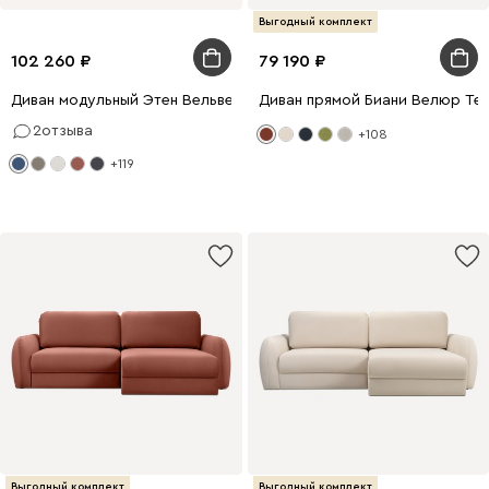
Выгодный комплект
102 260
79 190
Диван модульный Этен Вельвет Синий
Диван прямой Биани Велюр Те
2
отзыва
+108
+119
Выгодный комплект
Выгодный комплект