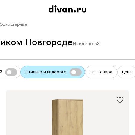
Однодверные
иком Новгороде
Найдено
58
й
Стильно и недорого
Тип товара
Цена