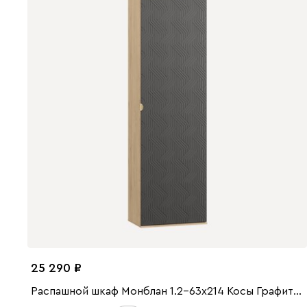
25 290
Распашной шкаф Монблан 1.2-63x214 Косы Графитовый/Дуб Ирландский