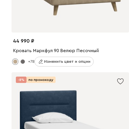
44 990
Кровать Маркфул 90 Велюр Песочный
+78
Изменить цвет и опции
-8%
по промокоду