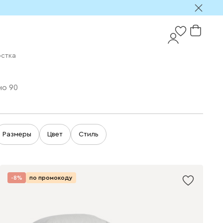
остка
но
90
Размеры
Цвет
Стиль
-8%
по промокоду