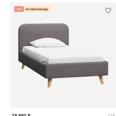
-8%
по промокоду
29 990
2