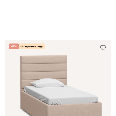
-8%
по промокоду