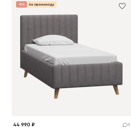
-8%
по промокоду
44 990
1