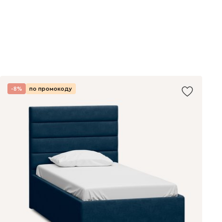
-8%
по промокоду