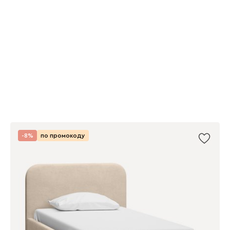
-8%
по промокоду