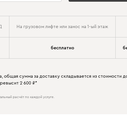
Д
На грузовом лифте или занос на 1-ый этаж
бесплатно
б
, общая сумма за доставку складывается из стоимости до
ревысит 2 600 ₽*
альный расчёт по каждой услуге.