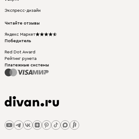
Доставка и оплата
Корпусная мебель
Гарантия, обмен и возврат
Экспресс-дизайн
Бескаркасная мебель
диван.клуб
Модульная мебель
Карьера
Читайте отзывы
Столы и стулья
Карта сайта
Мы в прессе
Яндекс Маркет
Победитель
Red Dot Award
Рейтинг рунета
Платежные системы