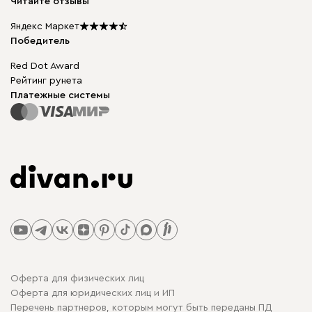
Читайте отзывы
Столы и стулья
Карта сайта
Подарочные сертификаты
Яндекс Маркет
Мы в прессе
Победитель
Red Dot Award
Рейтинг рунета
Платежные системы
Оферта для физических лиц
Оферта для юридических лиц и ИП
Перечень партнеров, которым могут быть переданы ПД