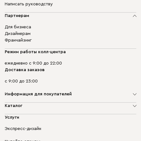
Написать руководству
Партнерам
Для бизнеса
Дизайнерам
Франчайзинг
Режим работы колл-центра
ежедневно с 9:00 до 22:00
Доставка заказов
с 9:00 до 23:00
Информация для покупателей
О компании
Каталог
Адреса магазинов
Мягкая мебель
Услуги
Доставка и оплата
Корпусная мебель
Гарантия, обмен и возврат
Экспресс-дизайн
Бескаркасная мебель
диван.клуб
Модульная мебель
Карьера