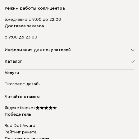
Режим работы колл-центра
ежедневно с 9:00 до 22:00
Доставка заказов
с 9:00 до 23:00
Информация для покупателей
О компании
Каталог
Адреса магазинов
Мягкая мебель
Услуги
Доставка и оплата
Корпусная мебель
Гарантия, обмен и возврат
Экспресс-дизайн
Бескаркасная мебель
диван.клуб
Модульная мебель
Карьера
Читайте отзывы
Столы и стулья
Карта сайта
Подарочные сертификаты
Яндекс Маркет
Мы в прессе
Победитель
Red Dot Award
Рейтинг рунета
Платежные системы