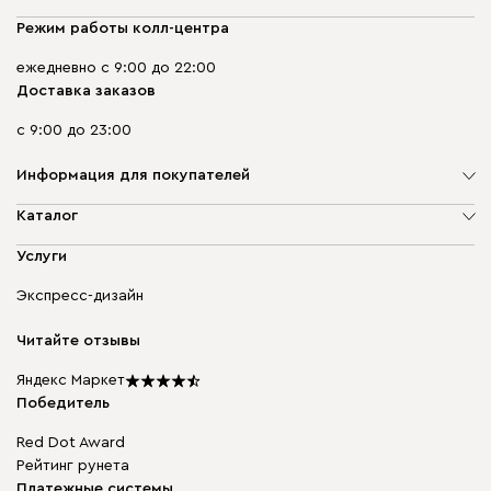
Режим работы колл-центра
ежедневно с 9:00 до 22:00
Доставка заказов
с 9:00 до 23:00
Информация для покупателей
О компании
Каталог
Адреса магазинов
Мягкая мебель
Услуги
Доставка и оплата
Корпусная мебель
Гарантия, обмен и возврат
Экспресс-дизайн
Бескаркасная мебель
диван.клуб
Модульная мебель
Карьера
Читайте отзывы
Столы и стулья
Карта сайта
Мы в прессе
Яндекс Маркет
Победитель
Red Dot Award
Рейтинг рунета
Платежные системы