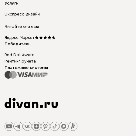
Мягкая мебель
Услуги
Доставка и оплата
Корпусная мебель
Гарантия, обмен и возврат
Экспресс-дизайн
Бескаркасная мебель
диван.клуб
Модульная мебель
Карьера
Читайте отзывы
Столы и стулья
Карта сайта
Подарочные сертификаты
Яндекс Маркет
Мы в прессе
Победитель
Red Dot Award
Рейтинг рунета
Платежные системы