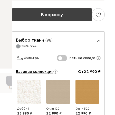
В корзину
Выбор ткани
(
98
)
Онли 994
Фильтры
Есть на складе
Базовая коллекция
От
22 990
Добби 1
Онли 120
Онли 520
23 990
22 990
22 990