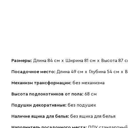
Размеры:
Длина 84 см
х
Ширина 81 см
х
Высота 87 с
Посадочное место:
Длина 49 см
х
Глубина 54 см
х
В
Механизм трансформации:
без механизма
Высота подлокотников от пола:
68 см
Подушки декоративные:
без подушек
Наличие ящика для белья:
без ящика для белья
Наполнитель посадочного места:
ППУ стандартный