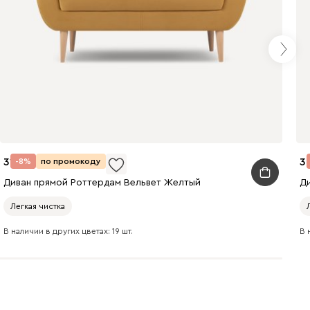
020
236
240
31 990
3
-8%
по промокоду
310
430
495
Диван прямой Роттердам Вельвет Желтый
Д
Легкая чистка
В наличии в других цветах: 19 шт.
В 
670
699
700