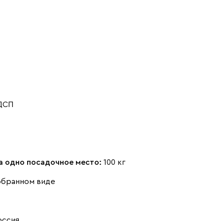
Айвори (Ivory)
Горчичный
Дымчатый
(Mustard)
(Smoke)
 ДСП
Коралловый
Минт (Mint)
Песочный
(Coral)
(Sand)
на одно посадочное место:
100 кг
обранном виде
Розовый (Rose)
Серый (Grey)
Сливовый
оссия