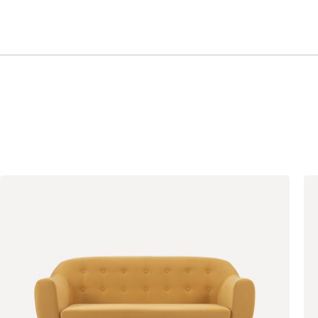
Бежевый
Графит
Кофе
Олива
Песочный
Синий
Терракота
Онли
26 990