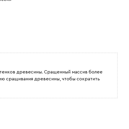
(Plum)
Стоун (Stone)
Тёмно-зеленый
Тёмно-синий
(Forest)
(Midnight)
оттенков древесины. Сращенный массив более
гию сращивания древесины, чтобы сократить
Чернильный
Ягодный (Berry)
(Ink)
Бентори
26 990