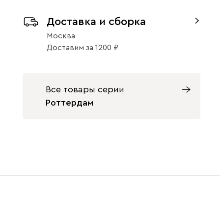
Доставка и сборка
Изумруд
Олива
Розовый
Москва
Доставим
за
1200
Массив Графит
Массив
Все товары серии
Натуральный
1000
Светло-
Серый
Синий
Роттердам
бежевый
Терракота
Массив Орех
1000
Ультра
26 990