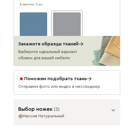
В наличии: 9 шт.
Закажите образцы тканей
Онли 793
Онли 994
22 990
22 990
Выберите идеальный вариант
обивки для вашей мебели
Данель
26 990
Поможем подобрать ткань
Отправим фото или видео в мессенджер
Выбор ножек
(
3
)
Бежевый
Графит
Жёлтый
Массив Натуральный
Опоры