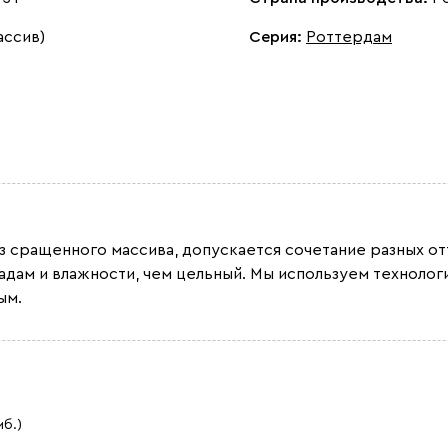
ассив)
Серия
:
Роттердам
из сращенного массива, допускается сочетание разных 
адам и влажности, чем цельный. Мы используем техноло
ым.
мб.)