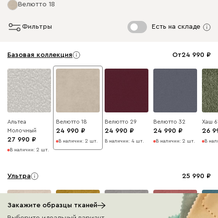
Велютто 18
Фильтры
Есть на складе
Базовая коллекция
От
24 990
Альтеа
Велютто 18
Велютто 29
Велютто 32
Хаш 6
Молочный
24 990
24 990
24 990
26 9
27 990
В наличии: 2 шт.
В наличии: 4 шт.
В наличии: 2 шт.
В нал
В наличии: 2 шт.
Ультра
25 990
Закажите образцы тканей
Выберите идеальный вариант