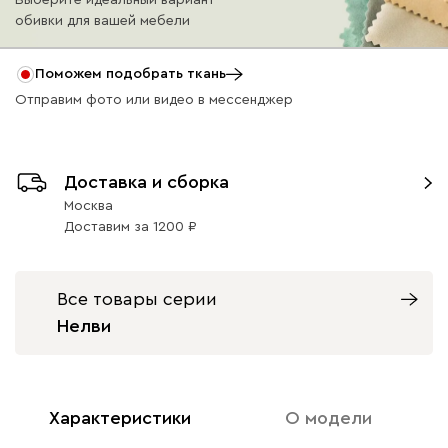
обивки для вашей мебели
Айвори (Ivory)
Горчичный
Дымчатый
Коралловый
Минт 
(Mustard)
(Smoke)
(Coral)
Поможем подобрать ткань
Отправим фото или видео в мессенджер
Кларинс
31 990
Доставка и сборка
Москва
Доставим
за
1200
100
130
690
695
792
Все товары серии
Вулли
31 990
Нелви
Характеристики
О модели