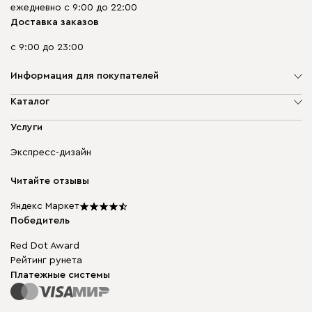
ежедневно с 9:00 до 22:00
Доставка заказов
с 9:00 до 23:00
Информация для покупателей
О компании
Каталог
Адреса магазинов
Мягкая мебель
Услуги
Доставка и оплата
Корпусная мебель
Гарантия, обмен и возврат
Экспресс-дизайн
Бескаркасная мебель
диван.клуб
Модульная мебель
Карьера
Читайте отзывы
Столы и стулья
Карта сайта
Мы в прессе
Яндекс Маркет
Победитель
Red Dot Award
Рейтинг рунета
Платежные системы