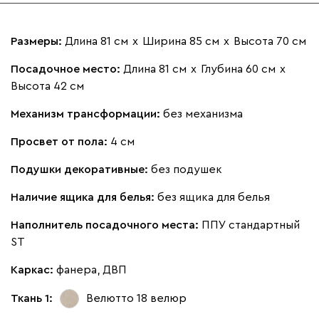
092
100
230
380
684
Размеры:
Длина 81 см
х
Ширина 85 см
х
Высота 70 см
Посадочное место:
Длина 81 см
х
Глубина 60 см
х
Высота 42 см
Механизм трансформации:
без механизма
Просвет от пола:
4 см
Подушки декоративные:
без подушек
Наличие ящика для белья:
без ящика для белья
Наполнитель посадочного места:
ППУ стандартный
ST
Каркас:
фанера, ДВП
Ткань 1:
Велютто 18
велюр