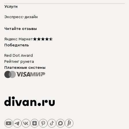
Адреса магазинов
Мягкая мебель
Услуги
Доставка и оплата
Корпусная мебель
Гарантия, обмен и возврат
Экспресс-дизайн
Бескаркасная мебель
диван.клуб
Модульная мебель
Карьера
Читайте отзывы
Столы и стулья
Карта сайта
Подарочные сертификаты
Яндекс Маркет
Мы в прессе
Победитель
Red Dot Award
Рейтинг рунета
Платежные системы