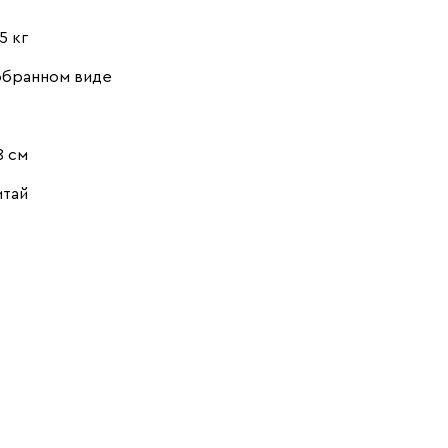
5 кг
обранном виде
8 см
итай