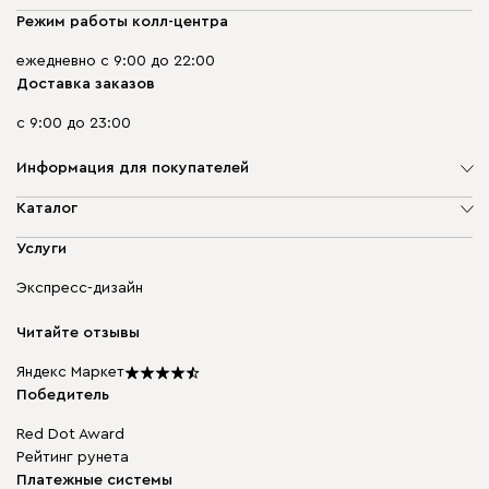
Режим работы колл-центра
ежедневно с 9:00 до 22:00
Доставка заказов
с 9:00 до 23:00
Информация для покупателей
О компании
Каталог
Адреса магазинов
Мягкая мебель
Услуги
Доставка и оплата
Корпусная мебель
Гарантия, обмен и возврат
Экспресс-дизайн
Бескаркасная мебель
диван.клуб
Модульная мебель
Карьера
Читайте отзывы
Столы и стулья
Карта сайта
Подарочные сертификаты
Яндекс Маркет
Мы в прессе
Победитель
Red Dot Award
Рейтинг рунета
Платежные системы