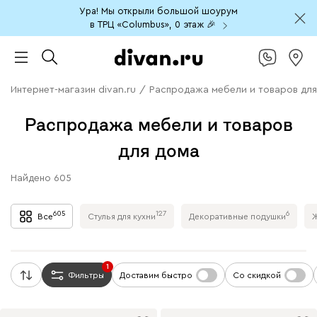
Ура! Мы открыли большой шоурум
в ТРЦ «Columbus», 0 этаж 🎉
Интернет-магазин divan.ru
/
Распродажа мебели и товаров для
Распродажа мебели и товаров
для дома
Найдено
605
605
127
6
Все
Стулья для кухни
Декоративные подушки
Ж
1
Фильтры
Доставим быстро
Со скидкой