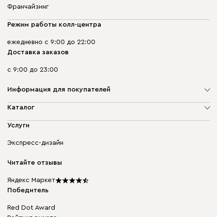
Франчайзинг
Режим работы колл-центра
ежедневно с 9:00 до 22:00
Доставка заказов
с 9:00 до 23:00
Информация для покупателей
О компании
Каталог
Адреса магазинов
Мягкая мебель
Услуги
Доставка и оплата
Корпусная мебель
Гарантия, обмен и возврат
Экспресс-дизайн
Бескаркасная мебель
диван.клуб
Модульная мебель
Карьера
Читайте отзывы
Столы и стулья
Карта сайта
Подарочные сертификаты
Яндекс Маркет
Мы в прессе
Победитель
Red Dot Award