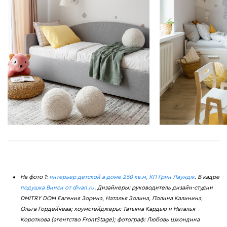
На фото 1:
интерьер детской в доме 250 кв.м, КП Грин Лаундж
. В кадре
подушка Винси от divan.ru
. Дизайнеры: руководитель дизайн-студии
DMITRY DOM Евгения Зорина, Наталья Золина, Полина Калинина,
Ольга Гордейчева; хоумстейджеры: Татьяна Кардью и Наталья
Короткова (агентство FrontStage); фотограф: Любовь Шкондина