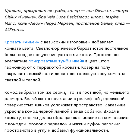
Кровать, прикроватная тумба, ковер — все Divan.ru, люстра
Citilux «Рианна», бра Vele Luce BasicDecor, шторы Inspire
Manc, тюль «Леон» Леруа Мерлен, постельное белье, плед —
AliExpress
Кровать «Амьен»
с невысоким изголовьем добавляет
комнате цвета. Светло-коричневое бархатистое постельное
белье создает ощущение уюта и мягкости. Простые, но
элегантные
прикроватные тумбы Ивейн
в цвет штор
гармонируют с терракотой кровати. Ковер на полу
закрывает темный пол и делает центральную зону комнаты
светлой и теплой.
Комод выбрали той же серии, что и в гостиной, но меньшего
размера. Белый цвет в сочетании с рельефной деревянной
поверхностью ящиков усложняет пространство. Заказчица
украсила комод черной лампой в виде собачки. Входя в
комнату, первым делом обращаешь внимание на композицию
с комодом. Уголок с зеркалом и мягким пуфом заполнил
пространство в углу и добавил функциональности.