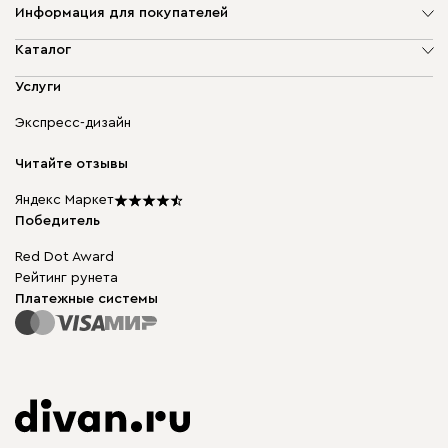
Информация для покупателей
О компании
Каталог
Адреса магазинов
Мягкая мебель
Услуги
Доставка и оплата
Корпусная мебель
Гарантия, обмен и возврат
Экспресс-дизайн
Бескаркасная мебель
диван.клуб
Модульная мебель
Карьера
Читайте отзывы
Столы и стулья
Карта сайта
Подарочные сертификаты
Яндекс Маркет
Мы в прессе
Победитель
Red Dot Award
Рейтинг рунета
Платежные системы