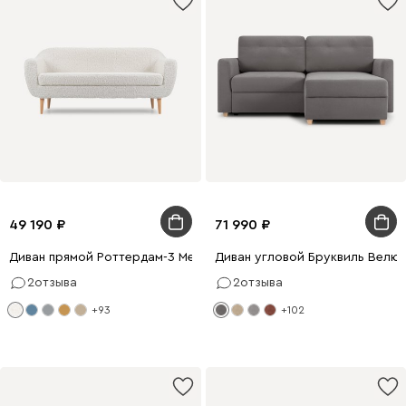
49 190
71 990
Диван прямой Роттердам-3 Мех Молочный
Диван угловой Бруквиль Велю
2
отзыва
2
отзыва
+93
+102