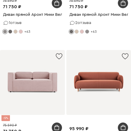
75 590
75 590
71 750
71 750
Диван прямой Аронт Мини Велюр Светло-серый
Диван прямой Аронт Мини Вел
1
отзыв
2
отзыва
+63
+63
5
75 590
95 990