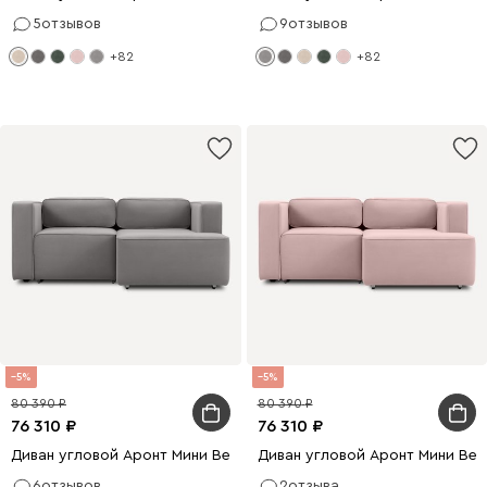
5
отзывов
9
отзывов
+82
+82
5
5
80 390
80 390
76 310
76 310
Диван угловой Аронт Мини Велюр Серый
Диван угловой Аронт Мини Ве
6
отзывов
2
отзыва