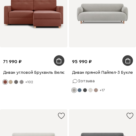
71 990
95 990
Диван угловой Бруквиль Велюр Терракотовый
Диван прямой Пайпел-3 Букле 
2
отзыва
+102
+17