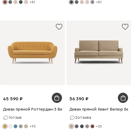
+81
+81
45 590
56 390
Диван прямой Роттердам-3 Вельвет Желтый
Диван прямой Хевит Велюр Бе
1
отзыв
2
отзыва
+93
+25