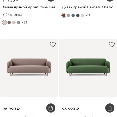
71 750
Диван прямой Аронт Мини Велюр Светло-розовый
Диван прямой Пайпел-3 Велюр
4
отзыва
+17
+63
95 990
95 990