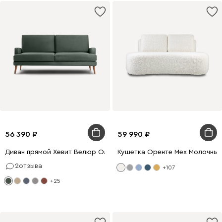
56 390
59 990
Диван прямой Хевит Велюр Оливковый
Кушетка Оренте Мех Молочный
2
отзыва
+107
+25