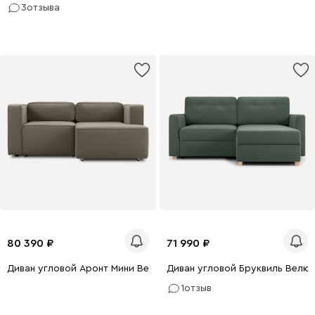
3
отзыва
80 390
71 990
Диван угловой Аронт Мини Велюр Серо-зеленый
Диван угловой Бруквиль Велю
1
отзыв