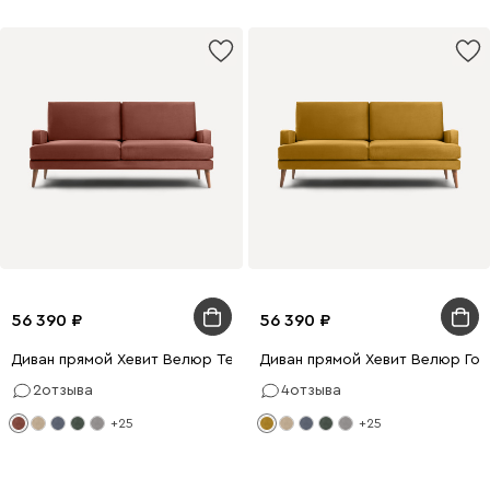
56 390
56 390
Диван прямой Хевит Велюр Терракотовый
Диван прямой Хевит Велюр Го
2
отзыва
4
отзыва
+25
+25