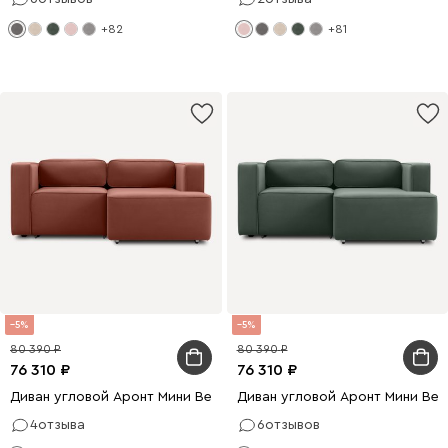
+82
+81
5
5
80 390
80 390
76 310
76 310
Диван угловой Аронт Мини Велюр Терракотовый
Диван угловой Аронт Мини Ве
4
отзыва
6
отзывов