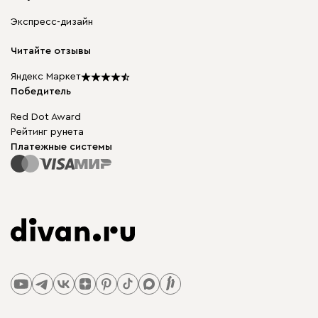
Корпусная мебель
Гарантия, обмен и возврат
Экспресс-дизайн
Бескаркасная мебель
диван.клуб
Модульная мебель
Карьера
Читайте отзывы
Столы и стулья
Карта сайта
Подарочные сертификаты
Яндекс Маркет
Мы в прессе
Победитель
Red Dot Award
Рейтинг рунета
Платежные системы