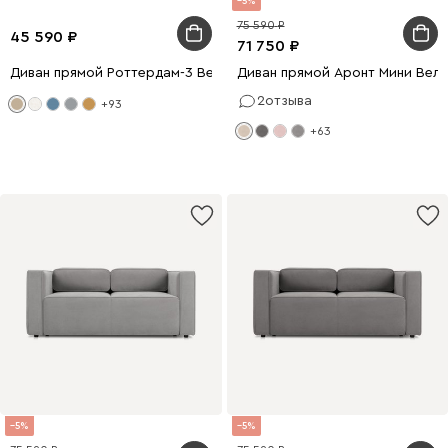
5
75 590
45 590
71 750
Диван прямой Роттердам-3 Вельвет Бежевый
Диван прямой Аронт Мини Вел
2
отзыва
+93
+63
5
5