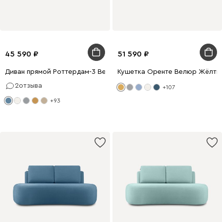
45 590
51 590
Диван прямой Роттердам-3 Вельвет Голубой
Кушетка Оренте Велюр Жёлты
2
отзыва
+107
+93