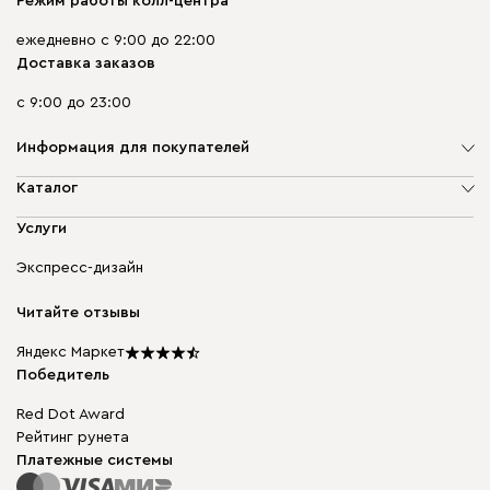
Режим работы колл-центра
ежедневно с 9:00 до 22:00
Доставка заказов
с 9:00 до 23:00
Информация для покупателей
О компании
Каталог
Адреса магазинов
Мягкая мебель
Услуги
Доставка и оплата
Корпусная мебель
Гарантия, обмен и возврат
Экспресс-дизайн
Бескаркасная мебель
диван.клуб
Модульная мебель
Карьера
Читайте отзывы
Столы и стулья
Карта сайта
Подарочные сертификаты
Яндекс Маркет
Мы в прессе
Победитель
Red Dot Award
Рейтинг рунета
Платежные системы