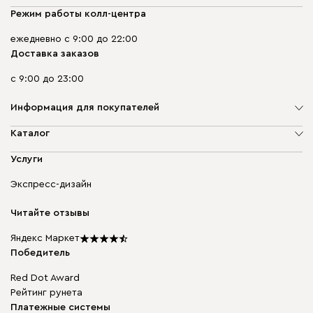
Режим работы колл-центра
ежедневно с 9:00 до 22:00
Доставка заказов
с 9:00 до 23:00
Информация для покупателей
О компании
Каталог
Адреса магазинов
Мягкая мебель
Услуги
Доставка и оплата
Корпусная мебель
Гарантия, обмен и возврат
Экспресс-дизайн
Бескаркасная мебель
диван.клуб
Модульная мебель
Карьера
Читайте отзывы
Столы и стулья
Карта сайта
Подарочные сертификаты
Яндекс Маркет
Мы в прессе
Победитель
Red Dot Award
Рейтинг рунета
Платежные системы