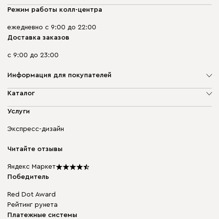
Режим работы колл-центра
ежедневно с 9:00 до 22:00
Доставка заказов
с 9:00 до 23:00
Информация для покупателей
О компании
Каталог
Адреса магазинов
Мягкая мебель
Услуги
Доставка и оплата
Корпусная мебель
Гарантия, обмен и возврат
Экспресс-дизайн
Бескаркасная мебель
диван.клуб
Модульная мебель
Карьера
Читайте отзывы
Столы и стулья
Карта сайта
Подарочные сертификаты
Яндекс Маркет
Мы в прессе
Победитель
Red Dot Award
Рейтинг рунета
Платежные системы