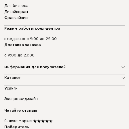
Для бизнеса
Дизайнерам
Франчайзинг
Режим работы колл-центра
ежедневно с 9:00 до 22:00
Доставка заказов
с 9:00 до 23:00
Информация для покупателей
О компании
Каталог
Адреса магазинов
Мягкая мебель
Услуги
Доставка и оплата
Корпусная мебель
Гарантия, обмен и возврат
Экспресс-дизайн
Бескаркасная мебель
диван.клуб
Модульная мебель
Карьера
Читайте отзывы
Столы и стулья
Карта сайта
Подарочные сертификаты
Яндекс Маркет
Мы в прессе
Победитель