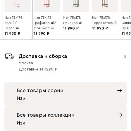
Изи 75x178
Изи 75x178
Изи 75x178
Изи 75x178
Изи 7
Белый/
Графитовый/
Оливковый
Терракотовый
Олив
Розовый
Оранжевый
11 990
11 990
Оран
11 990
11 990
11 9
Доставка и сборка
Москва
Доставим
за
1290
Все товары серии
Изи
Все товары коллекции
Изи