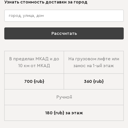
Узнать стоимость доставки за город
Рассчитать
В пределах МКАД и до
На грузовом лифте или
10 км от МКАД
занос на 1-ый этаж
700 {rub}
360 {rub}
Ручной
180 {rub} за этаж