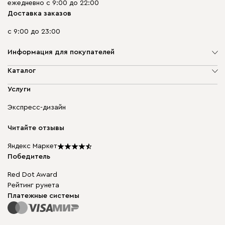
ежедневно с 9:00 до 22:00
Доставка заказов
с 9:00 до 23:00
Информация для покупателей
О компании
Каталог
Адреса магазинов
Мягкая мебель
Услуги
Доставка и оплата
Корпусная мебель
Гарантия, обмен и возврат
Экспресс-дизайн
Бескаркасная мебель
диван.клуб
Модульная мебель
Карьера
Читайте отзывы
Столы и стулья
Карта сайта
Мы в прессе
Яндекс Маркет
Победитель
Red Dot Award
Рейтинг рунета
Платежные системы