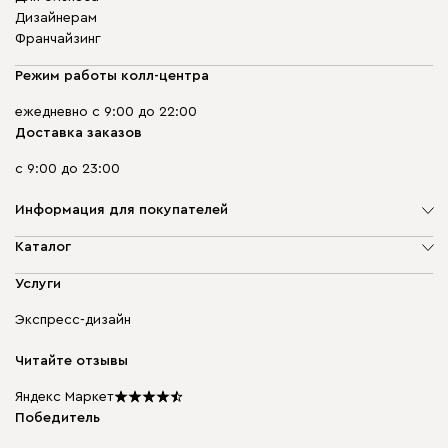
Дизайнерам
Франчайзинг
Режим работы колл-центра
ежедневно с 9:00 до 22:00
Доставка заказов
с 9:00 до 23:00
Информация для покупателей
О компании
Каталог
Адреса магазинов
Мягкая мебель
Услуги
Доставка и оплата
Корпусная мебель
Гарантия, обмен и возврат
Экспресс-дизайн
Бескаркасная мебель
диван.клуб
Модульная мебель
Карьера
Читайте отзывы
Столы и стулья
Карта сайта
Подарочные сертификаты
Яндекс Маркет
Мы в прессе
Победитель