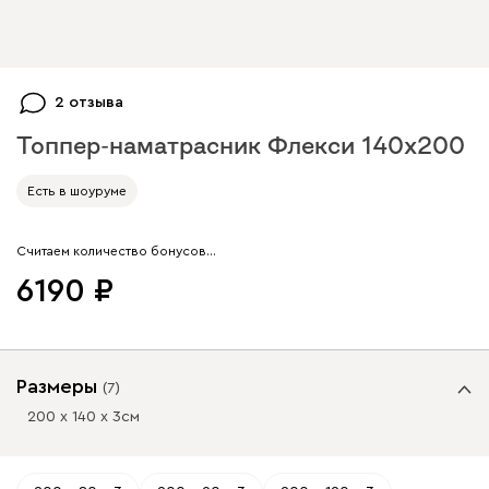
2 отзыва
Топпер-наматрасник Флекси 140x200
Арт. 153778
Есть в шоуруме
Считаем количество бонусов…
6190
Размеры
(
7
)
200 х 140 х 3
см