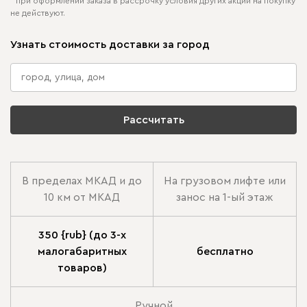
* при оформлении заказа в рассрочку условия других акций на покупку
не действуют.
Узнать стоимость доставки за город
Рассчитать
В пределах МКАД и до
На грузовом лифте или
10 км от МКАД
занос на 1-ый этаж
350 {rub} (до 3-х
малогабаритных
бесплатно
товаров)
Ручной