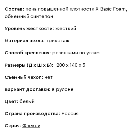
Состав:
пена повышенной плотности X-Basic Foam,
объемный синтепон
Уровень жесткости:
жесткий
Материал чехла:
трикотаж
Способ крепления:
резинками по углам
Размеры (Д х Ш х В):
200 х 140 х 3
Съемный чехол:
нет
Вариант доставки:
в рулоне
Цвет:
белый
Страна производства:
Россия
Серия
:
Флекси