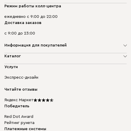
Режим работы колл-центра
ежедневно с 9:00 до 22:00
Доставка заказов
с 9:00 до 23:00
Информация для покупателей
О компании
Каталог
Адреса магазинов
Мягкая мебель
Услуги
Доставка и оплата
Корпусная мебель
Гарантия, обмен и возврат
Экспресс-дизайн
Бескаркасная мебель
диван.клуб
Модульная мебель
Карьера
Читайте отзывы
Столы и стулья
Карта сайта
Подарочные сертификаты
Яндекс Маркет
Мы в прессе
Победитель
Red Dot Award
Рейтинг рунета
Платежные системы