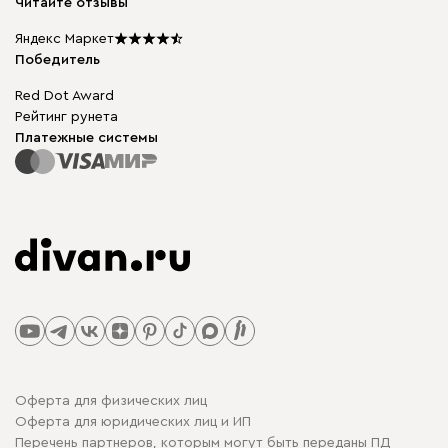
Читайте отзывы
Столы и стулья
Карта сайта
Подарочные сертификаты
Яндекс Маркет
Мы в прессе
Победитель
Red Dot Award
Рейтинг рунета
Платежные системы
Оферта для физических лиц
Оферта для юридических лиц и ИП
Перечень партнеров, которым могут быть переданы ПД