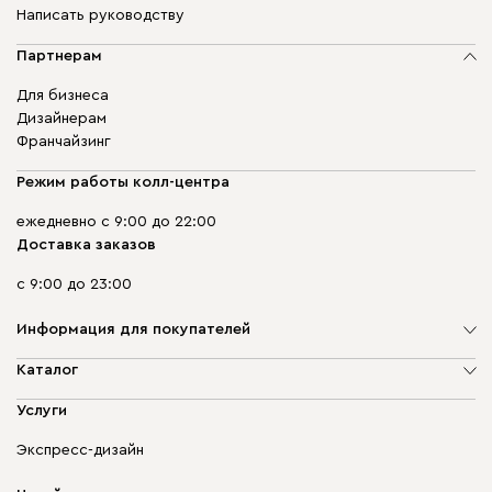
Написать руководству
Партнерам
Для бизнеса
Дизайнерам
Франчайзинг
Режим работы колл-центра
ежедневно с 9:00 до 22:00
Доставка заказов
с 9:00 до 23:00
Информация для покупателей
О компании
Каталог
Адреса магазинов
Мягкая мебель
Услуги
Доставка и оплата
Корпусная мебель
Гарантия, обмен и возврат
Экспресс-дизайн
Бескаркасная мебель
диван.клуб
Модульная мебель
Карьера