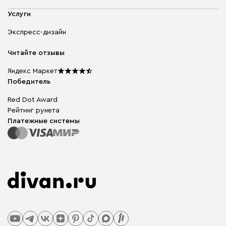
Адреса магазинов
Мягкая мебель
Услуги
Доставка и оплата
Корпусная мебель
Гарантия, обмен и возврат
Экспресс-дизайн
Бескаркасная мебель
диван.клуб
Модульная мебель
Карьера
Читайте отзывы
Столы и стулья
Карта сайта
Подарочные сертификаты
Яндекс Маркет
Мы в прессе
Победитель
Red Dot Award
Рейтинг рунета
Платежные системы