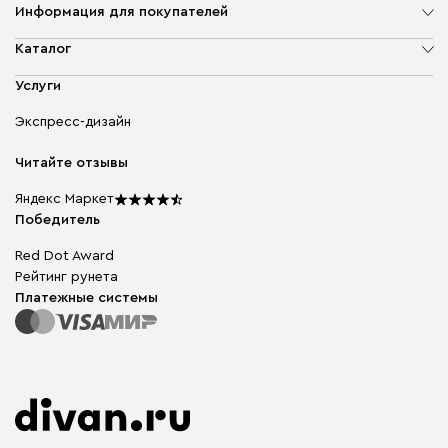
Информация для покупателей
О компании
Каталог
Адреса магазинов
Мягкая мебель
Услуги
Доставка и оплата
Корпусная мебель
Гарантия, обмен и возврат
Экспресс-дизайн
Бескаркасная мебель
диван.клуб
Модульная мебель
Карьера
Читайте отзывы
Столы и стулья
Карта сайта
Подарочные сертификаты
Яндекс Маркет
Мы в прессе
Победитель
Red Dot Award
Рейтинг рунета
Платежные системы