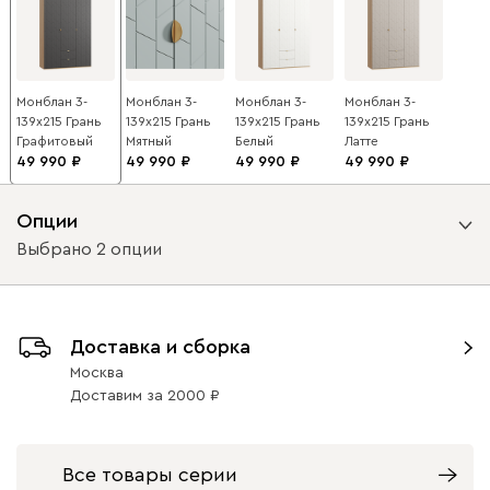
Монблан 3-
Монблан 3-
Монблан 3-
Монблан 3-
139x215 Грань
139x215 Грань
139x215 Грань
139x215 Грань
Графитовый
Мятный
Белый
Латте
49 990
49 990
49 990
49 990
Опции
Выбрано 2 опции
Вид петель
Доставка и сборка
с доводчиками
без доводчиков
Москва
Доставим
за
2000
Вид направляющих
с доводчиками
без доводчиков
Все товары серии