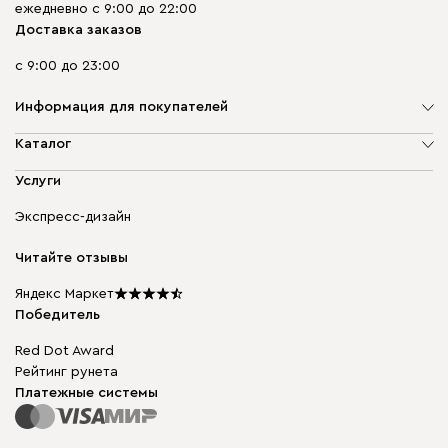
ежедневно с 9:00 до 22:00
Доставка заказов
с 9:00 до 23:00
Информация для покупателей
О компании
Каталог
Адреса магазинов
Мягкая мебель
Услуги
Доставка и оплата
Корпусная мебель
Гарантия, обмен и возврат
Экспресс-дизайн
Бескаркасная мебель
диван.клуб
Модульная мебель
Карьера
Читайте отзывы
Столы и стулья
Карта сайта
Подарочные сертификаты
Яндекс Маркет
Мы в прессе
Победитель
Red Dot Award
Рейтинг рунета
Платежные системы