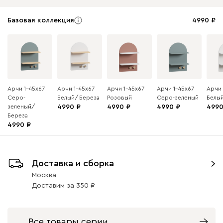
Базовая коллекция
4990
Арчи 1-45x67
Арчи 1-45x67
Арчи 1-45x67
Арчи 1-45x67
Арчи 
Серо-
Белый/Береза
Розовый
Серо-зеленый
Белы
зеленый/
4990
4990
4990
499
Береза
4990
Доставка и сборка
Москва
Доставим
за
350
Все товары серии