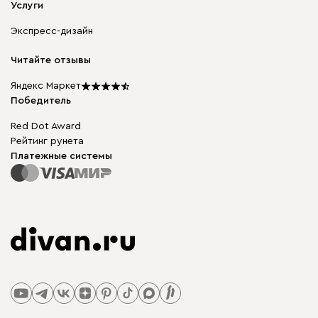
Мягкая мебель
Услуги
Доставка и оплата
Корпусная мебель
Гарантия, обмен и возврат
Экспресс-дизайн
Бескаркасная мебель
диван.клуб
Модульная мебель
Карьера
Читайте отзывы
Столы и стулья
Карта сайта
Подарочные сертификаты
Яндекс Маркет
Мы в прессе
Победитель
Red Dot Award
Рейтинг рунета
Платежные системы