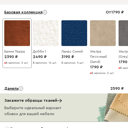
Базовая коллекция
От
1790
Банни Терра
Добби 1
Ламас Синий
Ультра
Ульт
2390
2490
3190
Песочный
(Grey
(Sand)
1790
В наличии: 2 шт.
В наличии: 14 шт.
В наличии: 5 шт.
1790
В нал
В наличии: 2 шт.
Данель
2590
Закажите образцы тканей
Выберите идеальный вариант
обивки для вашей мебели
Бежевый
Графит
Жёлтый
Изумруд
Олив