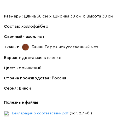
Онли
2590
Размеры:
Длина 30 см
х
Ширина 30 см
х
Высота 30 см
Состав:
холлофайбер
Съемный чехол:
нет
020
120
236
240
310
Ткань 1:
Банни Терра
искусственный мех
Вариант доставки:
в пленке
Вертикаль
2790
Цвет:
коричневый
Страна производства:
Россия
Серия
:
Винси
000
490
795
910
930
Полезные файлы
Геста
2790
Декларация о соответствии.pdf
(pdf. 2.7 мб.)