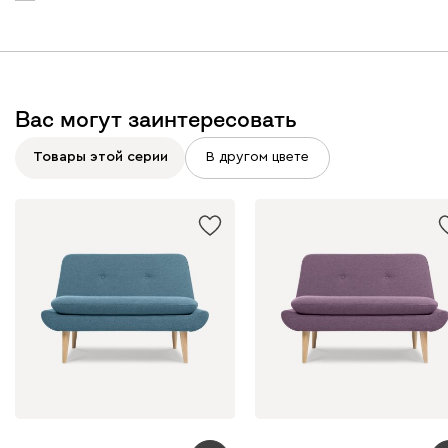
Бежевый
Изумруд
Марсала
Молочный
Мята
Вас могут заинтересовать
Товары этой серии
В другом цвете
Мола
2790
Жёлтый
Песочный
Розовый
Светло-серый
Серы
Ланза
2790