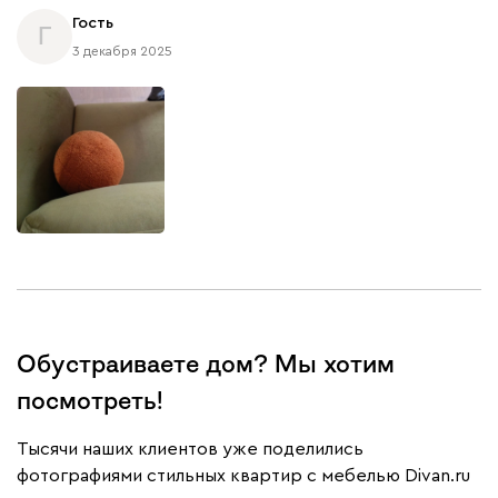
Гость
Г
3 декабря 2025
230
240
396
695
997
Дарте
4490
Графит
Серый
Терракота
Тёмно-синий
Обустраиваете дом? Мы хотим
посмотреть!
Тысячи наших клиентов уже поделились
фотографиями стильных квартир с мебелью Divan.ru