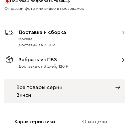
Поможем подобрать ткань
Отправим фото или видео в мессенджер
Ультра
2590
Доставка и сборка
Москва
Доставим
за
350
Забрать из ПВЗ
Айвори (Ivory)
Горчичный
Дымчатый
Коралловый
Минт 
(Mustard)
(Smoke)
(Coral)
Доставка от 3 дней,
120
Бентори
2590
Все товары серии
Винси
Характеристики
О модели
Бежевый
Графит
Кофе
Олива
Песо