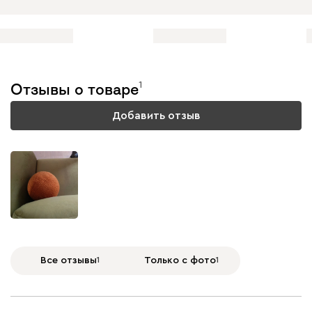
Букле
3890
1
Отзывы о товаре
Добавить отзыв
Вайт
Латте
Терра
Альтеа
3890
Бежевый
Графит
Молочный
Серый
Все отзывы
1
Только с фото
1
Атмосфера
3890