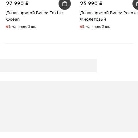
27 990
25 990
Диван прямой Винси Textile
Диван прямой Винси Рогож
Бежевый
Вишневый
Голубой
Графит
Зеле
Ocean
Фиолетовый
В наличии: 2 шт.
В наличии: 3 шт.
Кларинс
3190
100
130
690
695
792
Винтер
3190
Виридис
Клэй
Мустард
Оранж
пион