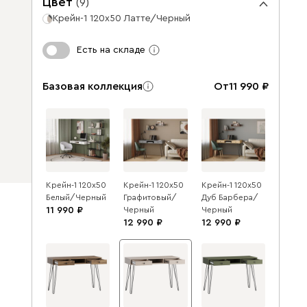
Цвет
(
9
)
Крейн-1 120x50 Латте/Черный
Есть на складе
Базовая коллекция
От
11 990
Крейн-1 120x50
Крейн-1 120x50
Крейн-1 120x50
Белый/Черный
Графитовый/
Дуб Барбера/
11 990
Черный
Черный
12 990
12 990