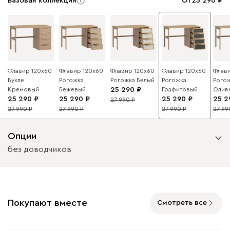
Базовая коллекция
От
25 290
Флавир 120x60
Флавир 120x60
Флавир 120x60
Флавир 120x60
Флав
Букле
Рогожка
Рогожка Белый
Рогожка
Рого
Кремовый
Бежевый
25 290
Графитовый
Олив
25 290
25 290
25 290
25 2
27 990
10
27 990
27 990
27 990
27 99
10
10
10
10
Опции
без доводчиков
Вид направляющих
без доводчиков
с доводчиками
Покупают вместе
Смотреть все