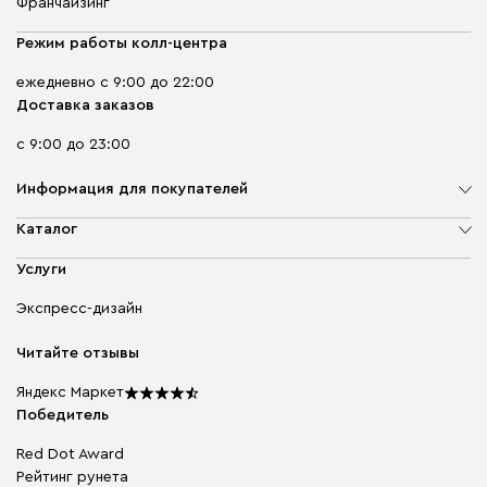
Франчайзинг
Режим работы колл-центра
ежедневно с 9:00 до 22:00
Доставка заказов
с 9:00 до 23:00
Информация для покупателей
О компании
Каталог
Адреса магазинов
Мягкая мебель
Услуги
Доставка и оплата
Корпусная мебель
Гарантия, обмен и возврат
Экспресс-дизайн
Бескаркасная мебель
диван.клуб
Модульная мебель
Карьера
Читайте отзывы
Столы и стулья
Карта сайта
Подарочные сертификаты
Яндекс Маркет
Мы в прессе
Победитель
Red Dot Award
Рейтинг рунета