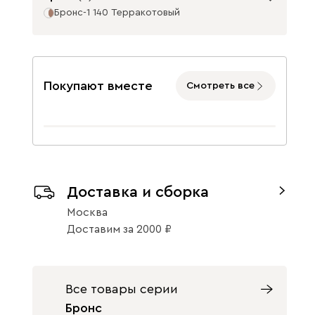
Бронс-1 140 Терракотовый
Базовая коллекция
От
28 990
Покупают вместе
Смотреть все
Бронс-1 140
Бронс-1 140
Бронс-1 140
Серый
Латте
Береза
31 990
30 990
28 990
Доставка и сборка
Москва
Доставим
за
2000
Бронс-1 140
Все товары серии
Терракотовый
33 990
Бронс