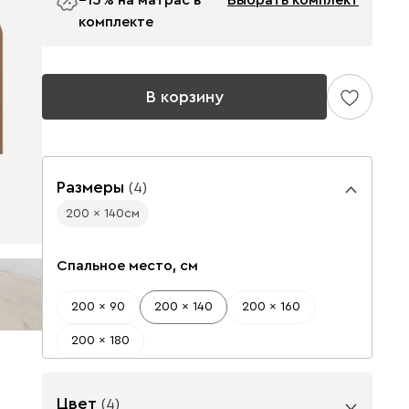
−15% на матрас в
Выбрать комплект
комплекте
В корзину
Размеры
(
4
)
200 x 140
см
Спальное место, см
200 x 90
200 x 140
200 x 160
200 x 180
Цвет
(
4
)