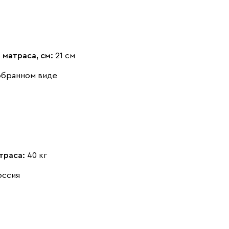
 матраса, см:
21 см
обранном виде
траса:
40 кг
оссия