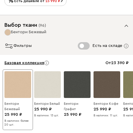
Есть дешевле от
23 990
Выбор ткани
(
96
)
Бентори Бежевый
Фильтры
Есть на складе
Базовая коллекция
От
23 390
Бентори
Бентори Белый
Бентори
Бентори Кофе
Бент
Бежевый
25 990
Графит
25 990
25 9
25 990
25 990
В наличии: 13 шт.
В наличии: 11 шт.
В нали
В наличии: более
20 шт.