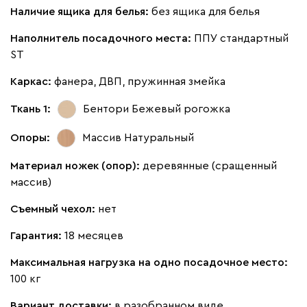
Наличие ящика для белья:
без ящика для белья
Наполнитель посадочного места:
ППУ стандартный
Бежевый
Вишневый
Голубой
Графит
Зеле
ST
Каркас:
фанера, ДВП, пружинная змейка
Кларинс
36 990
Ткань 1:
Бентори Бежевый
рогожка
Опоры:
Массив Натуральный
Материал ножек (опор):
деревянные (сращенный
массив)
100
130
690
695
792
Съемный чехол:
нет
Винтер
36 990
Гарантия:
18 месяцев
Максимальная нагрузка на одно посадочное место:
100 кг
Вариант доставки:
в разобранном виде