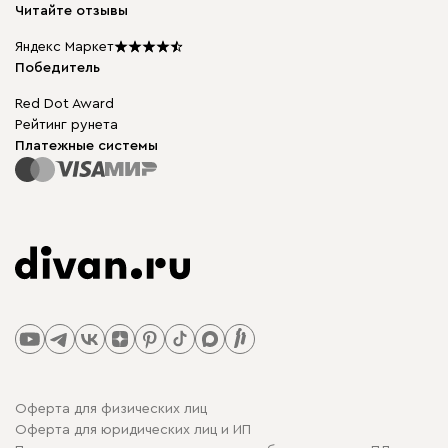
Карьера
Читайте отзывы
Столы и стулья
Карта сайта
Мы в прессе
Яндекс Маркет
Победитель
Red Dot Award
Рейтинг рунета
Платежные системы
Оферта для физических лиц
Оферта для юридических лиц и ИП