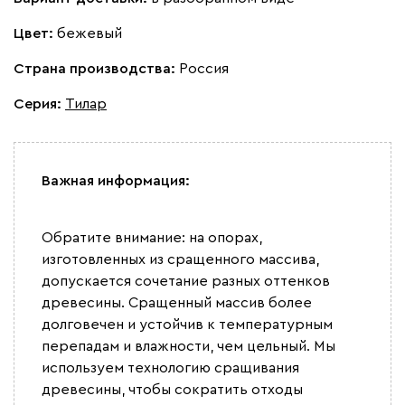
Виридис
Мустард
пиони
Цвет:
бежевый
Альтеа
43 990
Страна производства:
Россия
Серия
:
Тилар
Важная информация:
Бежевый
Графит
Молочный
Серый
Дарте
Обратите внимание: на опорах,
48 990
изготовленных из сращенного массива,
допускается сочетание разных оттенков
древесины. Сращенный массив более
долговечен и устойчив к температурным
перепадам и влажности, чем цельный. Мы
Графит
Серый
Терракота
Тёмно-синий
используем технологию сращивания
древесины, чтобы сократить отходы