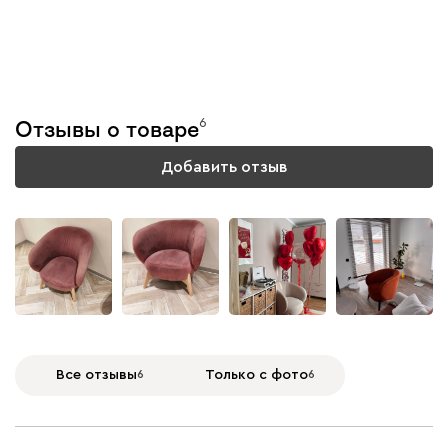
Тестируем каждую
модель
6
Отзывы о товаре
Подробнее
Добавить отзыв
+
9
Все отзывы
6
Только с фото
6