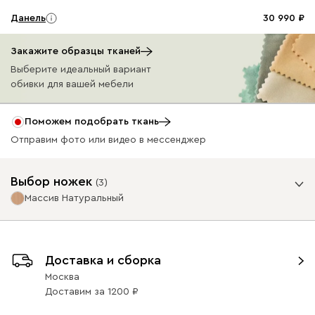
Данель
30 990
Закажите образцы тканей
Выберите идеальный вариант
обивки для вашей мебели
Бежевый
Графит
Жёлтый
Изумруд
Олив
Поможем подобрать ткань
Отправим фото или видео в мессенджер
Ультра
30 990
Выбор ножек
(
3
)
Массив Натуральный
Опоры
Доставка и сборка
Айвори (Ivory)
Горчичный
Дымчатый
Коралловый
Минт 
(Mustard)
(Smoke)
(Coral)
Москва
Доставим
за
1200
Онли
30 990