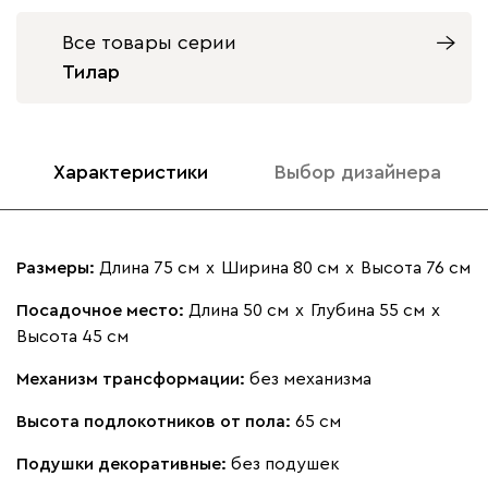
Все товары серии
Массив Графит
Массив
Массив Орех
Тилар
Натуральный
1200
1200
020
120
236
240
310
Характеристики
Выбор дизайнера
Геста
33 990
Размеры:
Длина 75 см
х
Ширина 80 см
х
Высота 76 см
Посадочное место:
Длина 50 см
х
Глубина 55 см
х
Высота 45 см
Бежевый
Изумруд
Марсала
Молочный
Мята
Механизм трансформации:
без механизма
Ланза
Высота подлокотников от пола:
65 см
33 990
Подушки декоративные:
без подушек