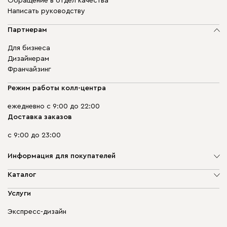
Обращение в отдел качества
Написать руководству
Партнерам
Для бизнеса
Дизайнерам
Франчайзинг
Режим работы колл-центра
ежедневно с 9:00 до 22:00
Доставка заказов
с 9:00 до 23:00
Информация для покупателей
О компании
Каталог
Адреса магазинов
Мягкая мебель
Услуги
Доставка и оплата
Корпусная мебель
Гарантия, обмен и возврат
Экспресс-дизайн
Бескаркасная мебель
диван.клуб
Модульная мебель